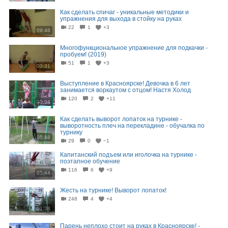
Как сделать спичаг - уникальные методики и
упражнения для выхода в стойку на руках
22
1
+3
09:46
Многофункциональное упражнение для подкачки -
пробуем! (2019)
51
1
+3
03:31
Выступление в Красноярске! Девочка в 6 лет
занимается воркаутом с отцом! Настя Холод
120
2
+11
05:04
Как сделать выворот лопаток на турнике -
выворотность плеч на перекладине - обучалка по
турнику
05:48
29
0
−1
Капитанский подъем или иголочка на турнике -
поэтапное обучение
116
6
+9
05:44
Жесть на турнике! Выворот лопаток!
248
4
+4
01:38
Парень неплохо стоит на руках в Красноярске! -