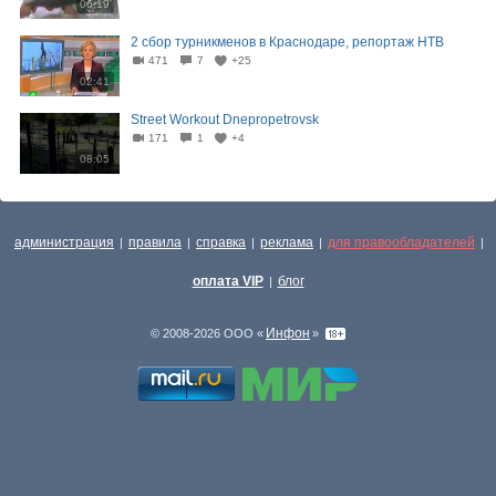
06:19
2 сбор турникменов в Краснодаре, репортаж НТВ
471
7
+25
02:41
Street Workout Dnepropetrovsk
171
1
+4
08:05
администрация
правила
справка
реклама
для правообладателей
|
|
|
|
|
оплата VIP
блог
|
Инфон
© 2008-2026 ООО «
»