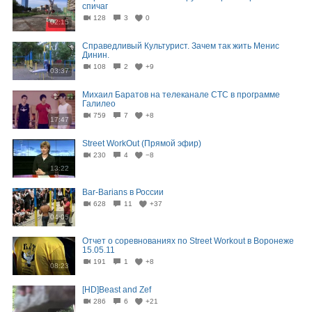
спичаг
128
3
0
02:15
Справедливый Культурист. Зачем так жить Менис
Динин.
108
2
+9
03:37
Михаил Баратов на телеканале СТС в программе
Галилео
759
7
+8
17:47
Street WorkOut (Прямой эфир)
230
4
−8
13:22
Bar-Barians в России
628
11
+37
04:05
Отчет о соревнованиях по Street Workout в Воронеже
15.05.11
191
1
+8
08:23
[HD]Beast and Zef
286
6
+21