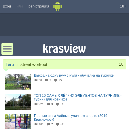
Вход
или
регистрация
18+
Теги
→
street workout
18
Выход на одну руку с нуля - обучалка на турнике
58
2
+5
02:58
ТОП 10 САМЫХ ЛЁГКИХ ЭЛЕМЕНТОВ НА ТУРНИКЕ -
турник для новичков
221
3
+10
02:19
Первые шаги Алёны в уличном спорте (2019,
Красноярск)
281
7
−7
01:25