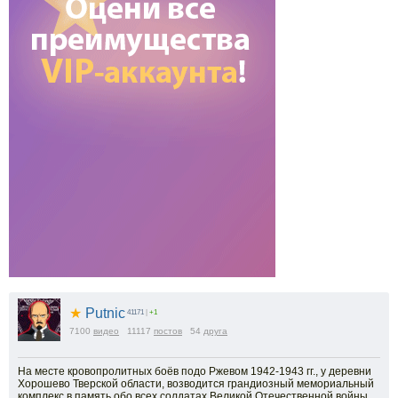
★
Putnic
41171
|
+1
7100
видео
11117
постов
54
друга
На месте кровопролитных боёв подо Ржевом 1942-1943 гг., у деревни
Хорошево Тверской области, возводится грандиозный мемориальный
комплекс в память обо всех солдатах Великой Отечественной войны.