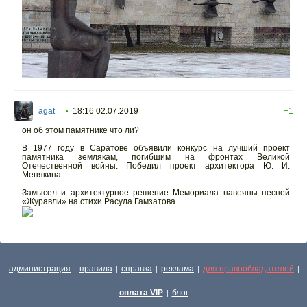
agat
18:16 02.07.2019
+1
•
он об этом памятнике что ли?
В 1977 году в Саратове объявили конкурс на лучший проект
памятника землякам, погибшим на фронтах Великой
Отечественной войны. Победил проект архитектора Ю. И.
Менякина.
Замысел и архитектурное решение Мемориала навеяны песней
«Журавли» на стихи Расула Гамзатова.
администрация
правила
справка
реклама
для правообладателей
|
|
|
|
|
оплата VIP
блог
|