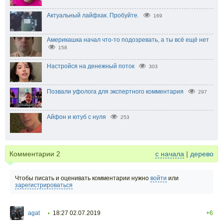
Актуальный лайфхак. Пробуйте.
169
Америкашка начал что-то подозревать, а ты всё ещё нет
158
Настройся на денежный поток
303
Позвали уфолога для экспертного комментария
297
Айфон и ютуб с нуля
253
Комментарии
2
с начала
|
дерево
Чтобы писать и оценивать комментарии нужно
войти
или
зарегистрироваться
agat
18:27 02.07.2019
+6
•