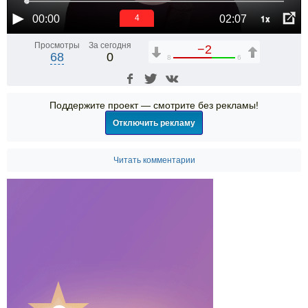
1x
00:00
02:07
3
Просмотры
За сегодня
−2
68
0
8
6
Поддержите проект — смотрите без рекламы!
Отключить рекламу
Читать комментарии