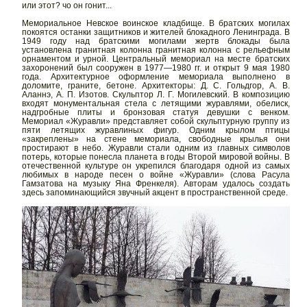
или этот? чо он гонит...
Мемориальное Невское воинское кладбище. В братских могилах
покоятся останки защитников и жителей блокадного Ленинграда. В
1949 году над братскими могилами жертв блокады была
установлена гранитная колонна гранитная колонна с рельефным
орнаментом и урной. Центральный мемориал на месте братских
захоронений был сооружен в 1977—1980 гг. и открыт 9 мая 1980
года. Архитектурное оформление мемориала выполнено в
доломите, граните, бетоне. Архитекторы: Д. С. Гольдгор, А. В.
Аланнэ, А. П. Изотов. Скульптор Л. Г. Могилевский. В композицию
входят монументальная стела с летящими журавлями, обелиск,
надгробные плиты и бронзовая статуя девушки с венком.
Мемориал «Журавли» представляет собой скульптурную группу из
пяти летящих журавлиных фигур. Одним крылом птицы
«закреплены» на стене мемориала, свободные крылья они
простирают в небо. Журавли стали одним из главных символов
потерь, которые понесла планета в годы Второй мировой войны. В
отечественной культуре он укрепился благодаря одной из самых
любимых в народе песен о войне «Журавли» (слова Расула
Гамзатова на музыку Яна Френкеля). Авторам удалось создать
здесь запоминающийся звучный акцент в пространственной среде.