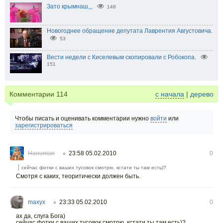
Зато крымнаш,,,
148
Новогоднее обращение депутата Лаврентия Августовича.
53
Вести недели с Киселевым скопировали с Робокопа.
151
Комментарии
114
с начала
|
дерево
Чтобы писать и оценивать комментарии нужно
войти
или
зарегистрироваться
Hanuman
23:58 05.02.2010
0
○
сейчас фотки с ваших тусовок смотрю. кстати ты там есть)?
Смотря с каких, теоритически должен быть.
maxyx
23:33 05.02.2010
0
○
ах да, слуга Бога)
сейчас фотки с ваших тусовок смотрю. кстати ты там есть)?