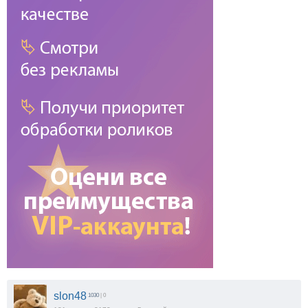
slon48
1030
| 0