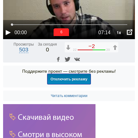
1x
00:00
07:14
6
Просмотры
За сегодня
−2
503
0
22
20
Поддержите проект — смотрите без рекламы!
Отключить рекламу
Читать комментарии