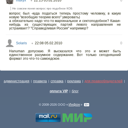
maxyx
22:15 05.02.2010
0
○
Не совсем понял вопрос про подобное КОБ
вопрос был -куда податься теперь простому человеку, в какую
новую "всеобщую теорию всего" уверовать)
а обязательно надо что-то маргинальное и сектоподобное? Какая-
нибудь из существующих партий левого направления не
устраивает? "Справедливая Россия" например?
Solaris
22:08 05.02.2010
0
○
Hanuman допускаю. Я высказался что это и может быть
единственное разумное содержание. Вот только сегодняшний
формат это что-то самоедское.
администрация
правила
справка
реклама
для правообладателей
|
|
|
|
|
оплата VIP
блог
|
Инфон
© 2008-2026 ООО «
»