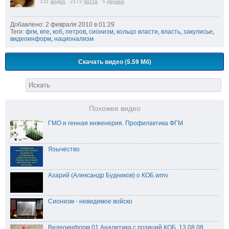
131
видео
2172
поста
5
друзей
Добавлено: 2 февраля 2010 в 01:29
Теги:
фгм
,
кпе
,
коб
,
петров
,
сионизм
,
кольцо власти
,
власть
,
закулисье
,
видеоинформ
,
национализм
Скачать видео (5.59 Мб)
Похожее видео
ГМО и генная инженерия. Профилактика ФГМ
Язычество
Азарий (Александр Будников) о КОБ.wmv
Сионизм - невидимое войско
Видеоинформ 01 Аналитика с позиций КОБ. 13.08.08