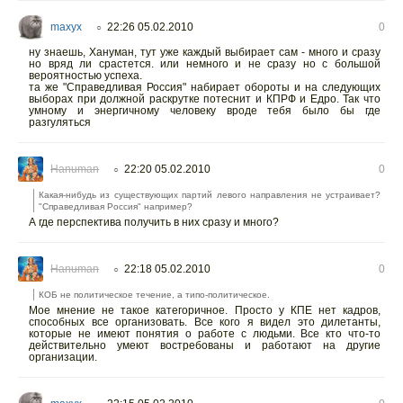
maxyx
22:26 05.02.2010
0
○
ну знаешь, Хануман, тут уже каждый выбирает сам - много и сразу
но вряд ли срастется. или немного и не сразу но с большой
вероятностью успеха.
та же "Справедливая Россия" набирает обороты и на следующих
выборах при должной раскрутке потеснит и КПРФ и Едро. Так что
умному и энергичному человеку вроде тебя было бы где
разгуляться
Hanuman
22:20 05.02.2010
0
○
Какая-нибудь из существующих партий левого направления не устраивает?
"Справедливая Россия" например?
А где перспектива получить в них сразу и много?
Hanuman
22:18 05.02.2010
0
○
КОБ не политическое течение, а типо-политическое.
Мое мнение не такое категоричное. Просто у КПЕ нет кадров,
способных все организовать. Все кого я видел это дилетанты,
которые не имеют понятия о работе с людьми. Все кто что-то
действительно умеют востребованы и работают на другие
организации.