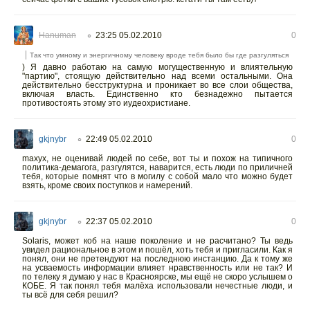
Hanuman
23:25 05.02.2010
0
○
Так что умному и энергичному человеку вроде тебя было бы где разгуляться
) Я давно работаю на самую могущественную и влиятельную
"партию", стоящую действительно над всеми остальными. Она
действительно бесструктурна и проникает во все слои общества,
включая власть. Единственно кто безнадежно пытается
противостоять этому это иудеохристиане.
gkjnybr
22:49 05.02.2010
0
○
maxyx, не оценивай людей по себе, вот ты и похож на типичного
политика-демагога, разгулятся, наварится, есть люди по приличней
тебя, которые помнят что в могилу с собой мало что можно будет
взять, кроме своих поступков и намерений.
gkjnybr
22:37 05.02.2010
0
○
Solaris, может коб на наше поколение и не расчитано? Ты ведь
увидел рациональное в этом и пошёл, хоть тебя и пригласили. Как я
понял, они не претендуют на последнюю инстанцию. Да к тому же
на усваемость информации влияет нравственность или не так? И
по телеку я думаю у нас в Красноярске, мы ещё не скоро услышем о
КОБЕ. Я так понял тебя малёха использовали нечестные люди, и
ты всё для себя решил?