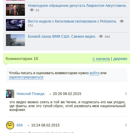
Новогоднее обращение депутата Лаврентия Августовича.
53
Вести недели с Киселевым скопировали с Робокопа.
151
Боевой лазер ВМФ США. Свежее видео.
684
Комментарии
16
с начала
|
дерево
Чтобы писать и оценивать комментарии нужно
войти
или
зарегистрироваться
Николай Покида
20:26 08.02.2015
0
○
это видео можно снять в той же Чечне, и подписать его как угодно,
где факты, или это тупой сброс, чтоб развязать меж национальный
конфликт.
666
10:24 08.02.2015
0
○