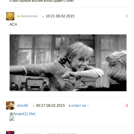
о как горный козлик копытцами стучит
★
Numizmat
10:21 08.02.2015
0
○
АСА
slon48
00:27 08.02.2015
в ответ на ↓
-2
○
@
Anatoli11 Ref
,