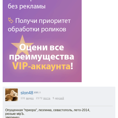
slon48
1030
| 0
131
видео
2172
поста
5
друзей
Опущенная "приора", лезгинка, севастополь, лето-2014,
рюзьке мiрЪ.
зверинец.