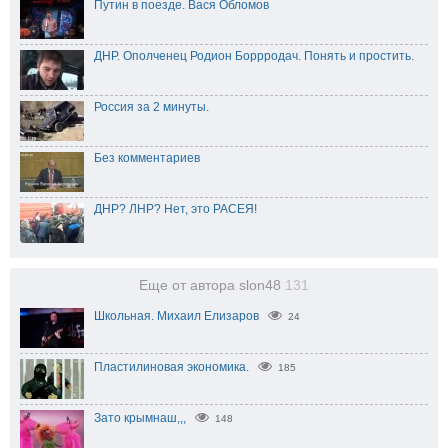
Путин в поезде. Вася Обломов
ДНР. Ополченец Родион Боррродач. Понять и простить.
Россия за 2 минуты.
Без комментариев
ДНР? ЛНР? Нет, это РАСЕЯ!
Еще от автора slon48
131
Школьная. Михаил Елизаров
24
Пластилиновая экономика.
185
Зато крымнаш,,,
148