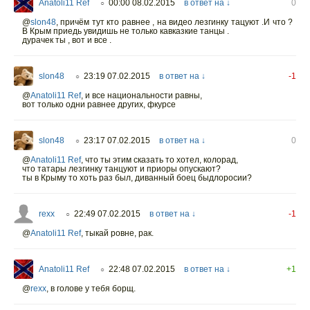
Anatoli11 Ref
00:00 08.02.2015
в ответ на ↓
0
○
@
slon48
,
причём тут кто равнее , на видео лезгинку тацуют .И что ?
В Крым приедь увидишь не только кавказкие танцы .
дурачек ты , вот и все .
slon48
23:19 07.02.2015
в ответ на ↓
-1
○
@
Anatoli11 Ref
,
и все национальности равны,
вот только одни равнее других, фкурсе
slon48
23:17 07.02.2015
в ответ на ↓
0
○
@
Anatoli11 Ref
,
что ты этим сказать то хотел, колорад,
что татары лезгинку танцуют и приоры опускают?
ты в Крыму то хоть раз был, диванный боец быдлоросии?
rexx
22:49 07.02.2015
в ответ на ↓
-1
○
@
Anatoli11 Ref
,
тыкай ровне, рак.
Anatoli11 Ref
22:48 07.02.2015
в ответ на ↓
+1
○
@
rexx
,
в голове у тебя борщ.