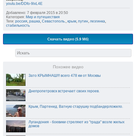
youtu.be/DDfo-9lxL4E
Добавлено: 7 февраля 2015 в 20:50
Категория:
Мир и путешествия
Теги:
россия
,
рашка
,
Севастополь.
,
крым
,
путин
,
лезгинка
,
стабильность
Скачать видео (5.9 Мб)
Похожее видео
Зато КРЫМНАШ!!! всего 478 км от Москвы
Днепропетровск встречает своих героев.
Крым, Партенид. Ватную старушку подбандерложило.
Лугандония - боевики стреляют из "града" возле жилых
домов