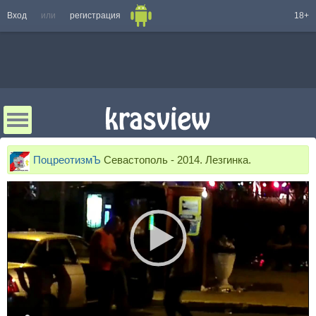
Вход
или
регистрация
18+
ПоцреотизмЪ
Севастополь - 2014. Лезгинка.