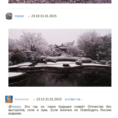
maxyx
23:18 31.01.2015
○
Hanuman
23:13 31.01.2015
в ответ на ↓
○
@
maxyx
,
Это так, но такое будущее сожрёт Отечество без
выстрелов, соли и лука. Если конечно не Освободить Россию
вовремя.