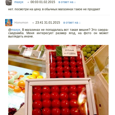
maxyx
00:03 01.02.2015
в ответ на ↓
○
нет. посмотри на цену. в обычных магазинах такое не продают
Hanuman
23:41 31.01.2015
в ответ на ↓
○
@
maxyx
,
В магазинах не попадалась вот такая вишня? Это сакура-
сакурамба. Меня интересует размер ягод, на фото он может
выглядеть иначе.