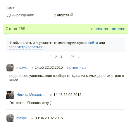
Имя:
День рождения:
2 августа
Стена
259
с начала
|
дерево
Чтобы писать и оценивать комментарии нужно
войти
или
зарегистрироваться
1
2
3
...
26
→
maxyx
14:55 22.02.2015
в ответ на ↓
○
недешевое удовольствие вообще то. одна из самых дорогих стран в
мире
Никита Михалков
14:48 22.02.2015
○
Эх, тоже в Японию хочу:(
maxyx
03:34 20.02.2015
○