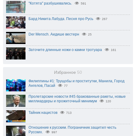
"Котята" разбушевались.
591
Бард Никита Лабуда. Песня про Русь
267
Der Mensch. Аидише вестерн
25
Заточите длинные ножи о камни тротуара
161
Избранное
50
Филиппины #1: Трущобы и проститутки, Манила, Город
Ангелов, Пасай
77
Пролетарские новости #45 бракованные ракеты, новые
миллиардеры и прожиточный минимум
120
Тайник нацистов
713
Отношение к русским. Пограничник защитил честь
Русских.
997