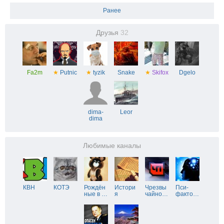
Ранее
Друзья
32
Fa2m
★
Putnic
★
tyzik
Snake
★
Skifox
Dgelo
dima-
Leor
dima
Любимые каналы
КВН
КОТЭ
Рождён
Истори
Чрезвы
Пси-
ные в
…
я
чайно
…
факто
…