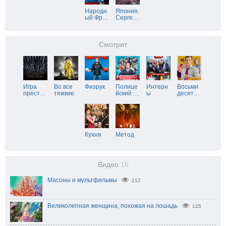
Народн
Япония.
ый Фр
…
Серге
…
Смотрит
Игра
Во все
Физрук
Полице
Интерн
Восьми
прест
…
тяжкие
йский
…
ы
десят
…
Кухня
Метод
Видео
16
Масоны и мультфильмы
212
Великолепная женщина, похожая на лошадь
125