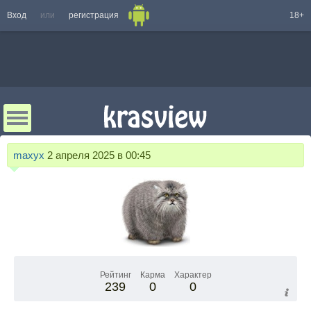
Вход
или
регистрация
18+
maxyx
2 апреля 2025 в 00:45
Рейтинг
Карма
Характер
239
0
0