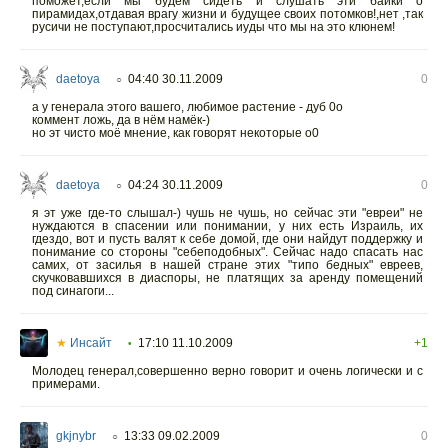
поможет,если мы будем сидеть и слушать эти байки о
пирамидах,отдавая врагу жизни и будущее своих потомков!,нет ,так
русичи не поступают,просчитались иуды что мы на это клюнем!
daetoya
04:40 30.11.2009
0
○
а у генерала этого вашего, любимое растение - дуб 0о
коммент ложь, да в нём намёк-)
но эт чисто моё мнение, как говорят некоторые о0
daetoya
04:24 30.11.2009
0
○
я эт уже где-то слышал-) чушь не чушь, но сейчас эти "евреи" не
нуждаются в спасении или понимании, у них есть Израиль, их
гдездо, вот и пусть валят к себе домой, где они найдут поддержку и
понимание со стороны "себеподобных". Сейчас надо спасать нас
самих, от засилья в нашей стране этих "типо бедных" евреев,
скучковавшихся в диаспоры, не платящих за аренду помещений
под синагоги...
★
Инсайт
17:10 11.10.2009
+1
•
Молодец генерал,совершенно верно говорит и очень логически и с
примерами.
gkjnybr
13:33 09.02.2009
0
○