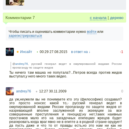
Комментарии
7
с начала
|
дерево
Чтобы писать и оценивать комментарии нужно
войти
или
зарегистрироваться
★
Инсайт
00:29 27.08.2015
в ответ на ↓
-1
•
@
andrey76
, русский генерал ведет в оккупированной жидами России
пропаганду по защите жидов
Ты ничего там машка не попутала?...Петров всегда против жидов
выступал,у него много таких видео.
andrey76
12:27 30.11.2009
0
○
да уж,неужели вы не понимаете кто эту (философию) создавал?
это просто нонсес какой то,- русский генерал ведет в
оккупированной жидами России пропаганду по защите жидов от
назревающей вполне заслуженной их экзекуции за все
совершенные преступления и геноцид!,ну нет,таких наивных
простачков мало кто на загадочных египецких жрецов будет
реагировать когда враг явно не в египте а в родной стране орудует!
да пусть даже и что то от правды есть,но это нам ни как не