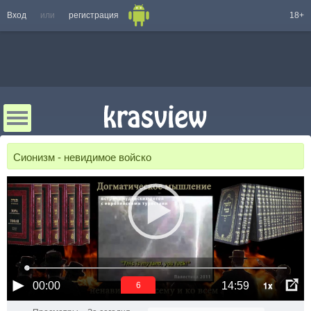
Вход
или
регистрация
18+
Сионизм - невидимое войско
1x
00:00
14:59
6