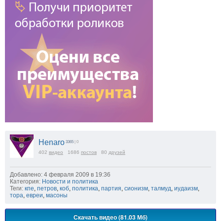
Henaro
3365
| 0
402
видео
1686
постов
80
друзей
Добавлено: 4 февраля 2009 в 19:36
Категория:
Новости и политика
Теги:
кпе
,
петров
,
коб
,
политика
,
партия
,
сионизм
,
талмуд
,
иудаизм
,
тора
,
евреи
,
масоны
Скачать видео (81.03 Мб)