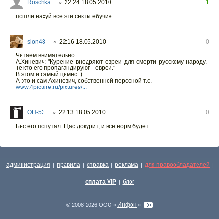
Roschka
22:24 18.05.2010
+1
○
пошли нахуй все эти секты ебучие.
slon48
22:16 18.05.2010
0
○
Читаем внимательно:
А.Хиневич: "Курение внедряют евреи для смерти русскому народу.
Те кто его пропагандируют - евреи."
В этом и самый цимес :)
А это и сам Ахиневич, собственной персоной т.с.
www.4picture.ru/pictures/...
ОП-53
22:13 18.05.2010
0
○
Бес его попутал. Щас докурит, и все норм будет
администрация
правила
справка
реклама
для правообладателей
|
|
|
|
|
оплата VIP
блог
|
Инфон
© 2008-2026 ООО «
»