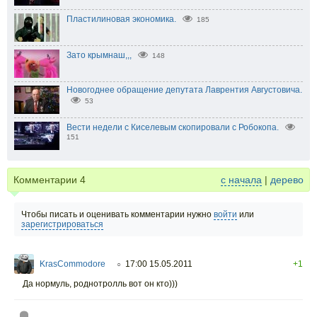
Пластилиновая экономика.
185
Зато крымнаш,,,
148
Новогоднее обращение депутата Лаврентия Августовича.
53
Вести недели с Киселевым скопировали с Робокопа.
151
Комментарии
4
с начала
|
дерево
Чтобы писать и оценивать комментарии нужно
войти
или
зарегистрироваться
KrasCommodore
17:00 15.05.2011
+1
○
Да нормуль, роднотролль вот он кто)))