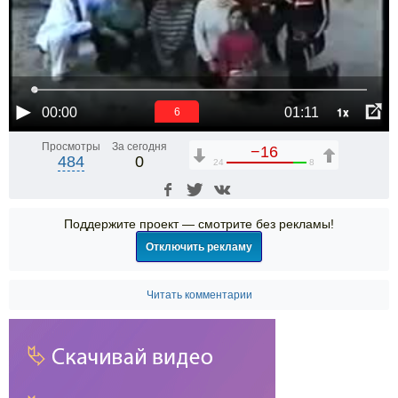
1x
00:00
01:11
6
Просмотры
За сегодня
−16
484
0
24
8
Поддержите проект — смотрите без рекламы!
Отключить рекламу
Читать комментарии