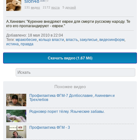
slon48
1030
| 0
131
видео
2172
поста
5
друзей
А.Хиневич: "Курение внедряют евреи для смерти русскому народу. Те
кто его пропагандируют - евреи."
Добавлено: 18 мая 2010 в 22:04
Теги:
мракобесие
,
кольцо власти
,
власть
,
закулисье
,
видеоинформ
,
истина
,
правда
Скачать видео (1.67 Мб)
Похожее видео
Профилактика ФГМ-7 Долбославие, Ахиневич и
Трехлебов
Родновер порет тёлку. Языческие забавы.
Профилактика ФГМ - 3