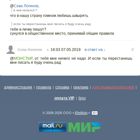
@
Сева Логинов
,
в чем попался ?
что в нашу страну гомном любишь швырять
если ты перестанешь мне писать я буду очень рад
тебе в личку пишут?
сунулся в общественное место, принимай общие правила
Сева Логинов
16:03 07.05.2019
в ответ на ↓
0
○
@
MOHCTbIP
,
от тебя мне ничего не надо .И если ты перестанешь
мне писать я буду очень рад
администрация
правила
справка
реклама
для правообладателей
|
|
|
|
|
оплата VIP
блог
|
Инфон
© 2008-2026 ООО «
»