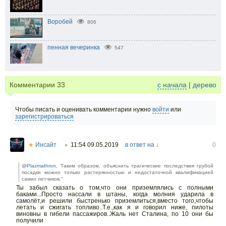
Воробей
806
пенная вечеринка
547
Комментарии
33
с начала
|
дерево
Чтобы писать и оценивать комментарии нужно
войти
или
зарегистрироваться
★
Инсайт
11:54 09.05.2019
в ответ на ↓
0
○
@
Plazmathron
, Таким образом, объяснить трагические последствия грубой
посадки можно только растерянностью и недостаточной квалификацией
самих летчиков."
Ты забыл сказать о том,что они приземлялись с полными
баками...Просто нассали в штаны, когда молния ударила в
самолёт,и решили быстренько приземлиться,вместо того,чтобы
летать и сжигать топливо..Т.е.,как я и говорил ниже, пилоты
виновны в гибели пассажиров..Жаль нет Сталина, по 10 они бы
получили