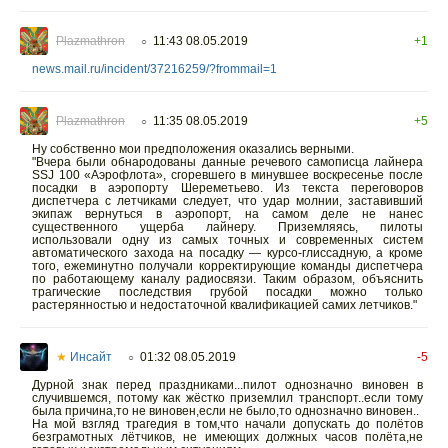
Plazmathron
11:43 08.05.2019
+1
○
news.mail.ru/incident/37216259/?frommail=1
Plazmathron
11:35 08.05.2019
+5
○
Ну собственно мои предположения оказались верными.
"Вчера были обнародованы данные речевого самописца лайнера
SSJ 100 «Аэрофлота», сгоревшего в минувшее воскресенье после
посадки в аэропорту Шереметьево. Из текста переговоров
диспетчера с летчиками следует, что удар молнии, заставивший
экипаж вернуться в аэропорт, на самом деле не нанес
существенного ущерба лайнеру. Приземляясь, пилоты
использовали одну из самых точных и современных систем
автоматического захода на посадку — курсо-глиссадную, а кроме
того, ежеминутно получали корректирующие команды диспетчера
по работающему каналу радиосвязи. Таким образом, объяснить
трагические последствия грубой посадки можно только
растерянностью и недостаточной квалификацией самих летчиков."
★
Инсайт
01:32 08.05.2019
-5
○
Дурной знак перед праздниками...пилот однозначно виновен в
случившемся, потому как жёстко приземлил транспорт..если тому
была причина,то не виновен,если не было,то однозначно виновен..
На мой взгляд трагедия в том,что начали допускать до полётов
безграмотных лётчиков, не имеющих должных часов полёта,не