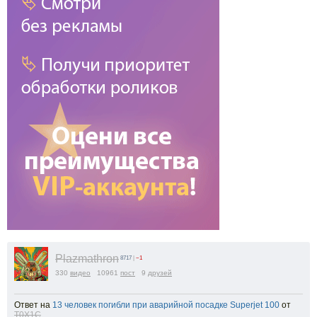
Plazmathron
8717
|
−1
330
видео
10961
пост
9
друзей
Ответ на
13 человек погибли при аварийной посадке Superjet 100
от
T0X1C