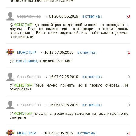
готовых к экстремальным ситуациям
Сева Логинов
01:20 08.05.2019
в ответ на ↓
-3
○
@
MOHCTbIP
,
да всякий раз когда твоё мнение не совпадает с
другим . Если не видишь где , это говорит о твоём плохом
воспитании . Вина твоих родителей или тебя самого должен
выяснить сам .
MOHCTbIP
16:13 07.05.2019
в ответ на ↓
-1
○
@
Сева Логинов
,
а где оскорбления?
Сева Логинов
16:07 07.05.2019
в ответ на ↓
0
○
@
MOHCTbIP
,
тебе нужно принять их в первую очередь .Не
оскорблять !
Сева Логинов
16:06 07.05.2019
в ответ на ↓
0
○
@
MOHCTbIP
,
ну если ты и ещё пару таких как ты так считают то не
смотрите
MOHCTbIP
16:04 07.05.2019
в ответ на ↓
-1
○