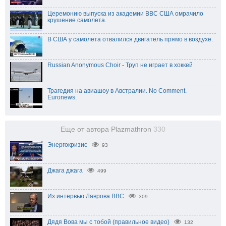
Церемонию выпуска из академии ВВС США омрачило
крушение самолета.
В США у самолета отвалился двигатель прямо в воздухе.
Russian Anonymous Choir - Труп не играет в хоккей
Трагедия на авиашоу в Австралии. No Comment.
Euronews.
Еще от автора Plazmathron
330
Энергокризис
93
Джага джага
499
Из интервью Лаврова ВВС
309
Дядя Вова мы с тобой (правильное видео)
132