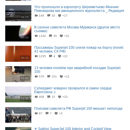
Что произошло в аэропорту Шереметьево Мнение
Пивоварова как авиационного журналиста _ Редакция
146
33
+17
09:25
В салоне самолета Москва-Мурманск (другое место
съемки)
1144
30
+31
00:26
Пассажиры Superjet 100 сняли пожар на борту (погиб
41 человек, СК РФ)
1235
4
+22
00:21
13 человек погибли при аварийной посадке Superjet
100
576
151
+12
01:02
Суперджет коварно прокрался в самое сердце
Евросоюза :)
408
15
+23
02:35
Поискам самолета РФ Superjet 100 мешает непогода
87
7
+3
01:08
✈ Sukhoi SuperJet 100 Interior and Cockpit View