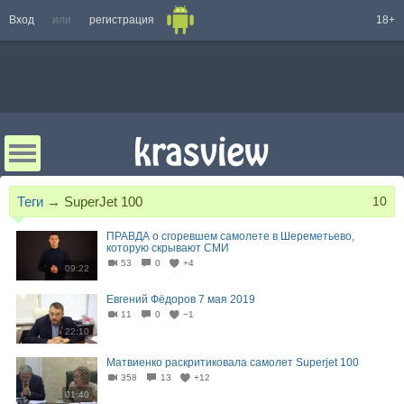
Вход
или
регистрация
18+
Теги
→
SuperJet 100
10
ПРАВДА о сгоревшем самолете в Шереметьево,
которую скрывают СМИ
53
0
+4
09:22
Евгений Фёдоров 7 мая 2019
11
0
−1
22:10
Матвиенко раскритиковала самолет Superjet 100
358
13
+12
01:40