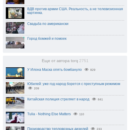
ВДВ против армии США. Реальность, а не телевизионная
картинка.
Свадьба по американски
Город бомжей и помоек
Еще от автора torq
2751
У Илона Маска опять бомбануло
829
Юбилей: уже год народ борется с преступным режимом
209
Китайская полиция стреляет в народ
841
Tulia - Nothing Else Matters
110
Производство тепловозных дизелей
233