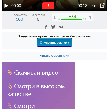
1x
00:00
00:18
6
Просмотры
За сегодня
+34
560
0
0
34
Поддержите проект — смотрите без рекламы!
Отключить рекламу
Читать комментарии