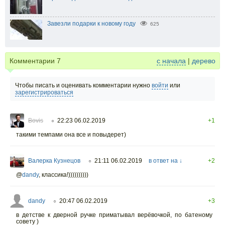
Завезли подарки к новому году
625
Комментарии
7
с начала
|
дерево
Чтобы писать и оценивать комментарии нужно
войти
или
зарегистрироваться
Bovis
22:23 06.02.2019
+1
○
такими темпами она все и повыдерет)
Валерка Кузнецов
21:11 06.02.2019
в ответ на ↓
+2
○
@
dandy
,
классика!))))))))))
dandy
20:47 06.02.2019
+3
○
в детстве к дверной ручке приматывал верёвочкой, по батеному
совету )