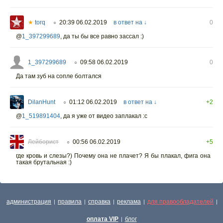
★
torq
20:39 06.02.2019
в ответ на ↓
0
○
@
1_397299689
,
да ты бы все равно зассал :)
1_397299689
09:58 06.02.2019
0
○
Да там зуб на сопле болтался
DilanHunt
01:12 06.02.2019
в ответ на ↓
+2
○
@
1_519891404
,
да я уже от видео заплакал :с
Лейборист
00:56 06.02.2019
+5
○
где кровь и слезы?) Почему она не плачет? Я бы плакал, фига она
такая брутальная :)
администрация
правила
справка
реклама
для правообладателей
|
|
|
|
|
оплата VIP
блог
|