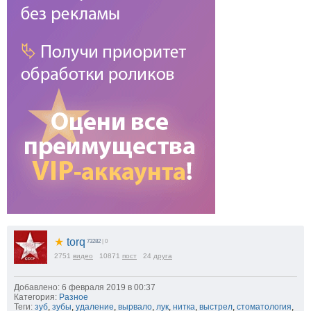
★
torq
73282
| 0
2751
видео
10871
пост
24
друга
Добавлено: 6 февраля 2019 в 00:37
Категория:
Разное
Теги:
зуб
,
зубы
,
удаление
,
вырвало
,
лук
,
нитка
,
выстрел
,
стоматология
,