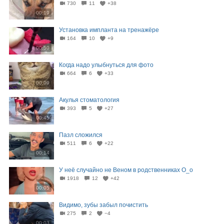
730
11
+38
00:19
Установка импланта на тренажёре
164
10
+9
00:50
Когда надо улыбнуться для фото
664
6
+33
00:09
Акулья стоматология
393
5
+27
00:45
Пазл сложился
511
6
+22
00:14
У неё случайно не Веном в родственниках О_о
1918
12
+42
00:05
Видимо, зубы забыл почистить
275
2
−4
00:03