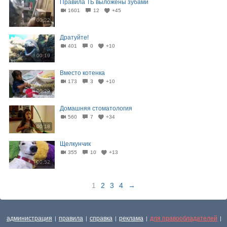
Правила ТБ выложены зубами
1601
12
+45
00:22
Дратуйте!
401
0
+10
00:19
Вместо котенка
173
3
+10
00:29
Домашняя стоматология
560
7
+34
00:18
Щелкунчик
355
10
+13
00:52
1
2
3
4
→
администрация
правила
справка
реклама
для правообладателей
|
|
|
|
|