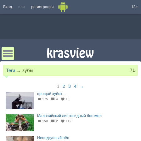
Вход
или
регистрация
18+
Теги
→
зубы
71
1
2
3
4
→
прощай зубок ...
175
4
+8
00:30
Малазийский листовидный богомол
159
2
+12
00:19
Неподкупный пёс