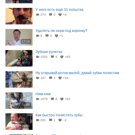
У него есть ещё 31 попытка
273
0
+4
00:08
Удалять ли нерв под коронку?
9
0
+1
17:10
Зубная рулетка
1052
5
+65
00:55
Ну открывай ротик малой, давай зубки почистим
167
3
+16
03:18
Ням-ням
1679
8
+62
00:06
Как быстро почистить зубы
291
1
−2
00:04