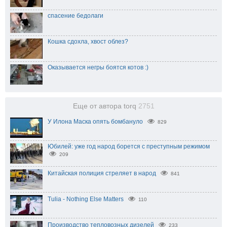
спасение бедолаги
Кошка сдохла, хвост облез?
Оказывается негры боятся котов :)
Еще от автора torq
2751
У Илона Маска опять бомбануло
829
Юбилей: уже год народ борется с преступным режимом
209
Китайская полиция стреляет в народ
841
Tulia - Nothing Else Matters
110
Производство тепловозных дизелей
233