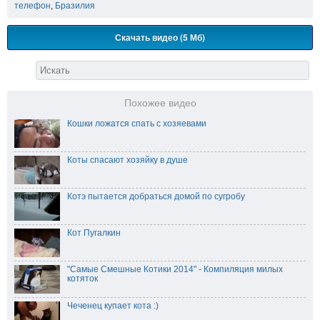
телефон
,
Бразилия
Скачать видео (5 Мб)
Похожее видео
Кошки ложатся спать с хозяевами
Коты спасают хозяйку в душе
Котэ пытается добраться домой по сугробу
Кот Пугалкин
"Самые Смешные Котики 2014" - Компиляция милых
котяток
Чеченец купает кота :)