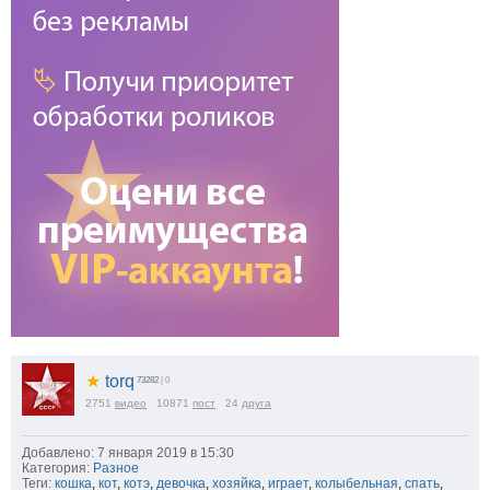
★
torq
73282
| 0
2751
видео
10871
пост
24
друга
Добавлено: 7 января 2019 в 15:30
Категория:
Разное
Теги:
кошка
,
кот
,
котэ
,
девочка
,
хозяйка
,
играет
,
колыбельная
,
спать
,