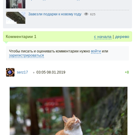
Завезли подарки к новому году
625
Комментарии
1
с начала
|
дерево
Чтобы писать и оценивать комментарии нужно
войти
или
зарегистрироваться
serz17
03:05 08.01.2019
+8
○