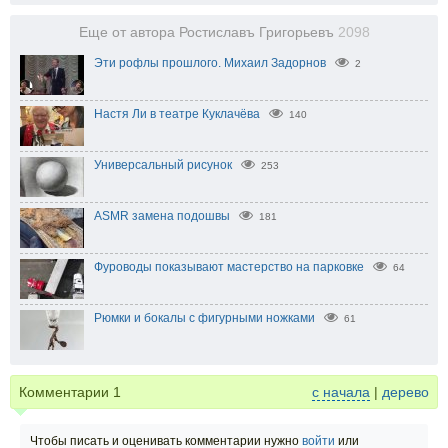
Еще от автора Ростиславъ Григорьевъ
2098
Эти рофлы прошлого. Михаил Задорнов
2
Настя Ли в театре Куклачёва
140
Универсальный рисунок
253
ASMR замена подошвы
181
Фуроводы показывают мастерство на парковке
64
Рюмки и бокалы с фигурными ножками
61
Комментарии
1
с начала
|
дерево
Чтобы писать и оценивать комментарии нужно
войти
или