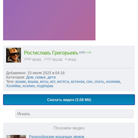
Ростиславъ Григорьевъ
22363
|
+12
2098
видео
1316
постов
4
друга
Добавлено: 15 июля 2025 в 04:18
Категория:
Дом, семья, дети
Теги:
кошки
,
кошка
,
коты
,
кот
,
котята
,
котенок
,
сон
,
спать
,
хозяева
,
Хозяйка
,
хозяин
,
подборка
Скачать видео (3.08 Мб)
Похожее видео
Разнообразие кошачьих звуков