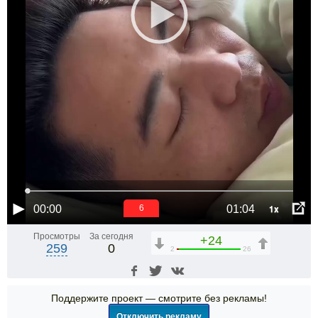
1x
00:00
01:04
5
Просмотры
За сегодня
+24
259
0
2
26
Поддержите проект — смотрите без рекламы!
Отключить рекламу