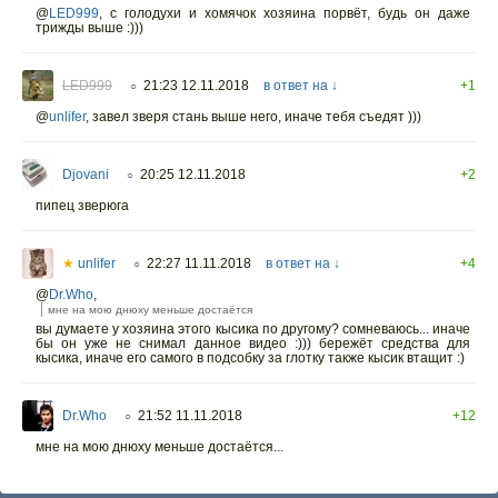
@
LED999
,
с голодухи и хомячок хозяина порвёт, будь он даже
трижды выше :)))
LED999
21:23 12.11.2018
в ответ на ↓
+1
○
@
unlifer
,
завел зверя стань выше него, иначе тебя съедят )))
Djovani
20:25 12.11.2018
+2
○
пипец зверюга
★
unlifer
22:27 11.11.2018
в ответ на ↓
+4
○
@
Dr.Who
,
мне на мою днюху меньше достаётся
вы думаете у хозяина этого кысика по другому? сомневаюсь... иначе
бы он уже не снимал данное видео :))) бережёт средства для
кысика, иначе его самого в подсобку за глотку также кысик втащит :)
Dr.Who
21:52 11.11.2018
+12
○
мне на мою днюху меньше достаётся...