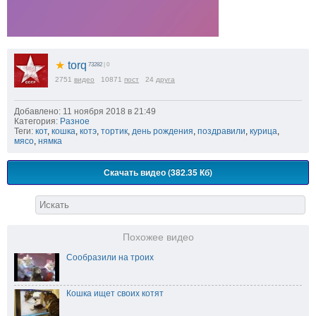
★
torq
73282
| 0
2751
видео
10871
пост
24
друга
Добавлено: 11 ноября 2018 в 21:49
Категория:
Разное
Теги:
кот
,
кошка
,
котэ
,
тортик
,
день рождения
,
поздравили
,
курица
,
мясо
,
нямка
Скачать видео (382.35 Кб)
Похожее видео
Сообразили на троих
Кошка ищет своих котят