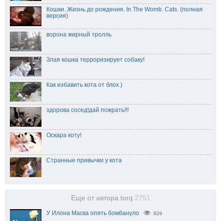
Кошки. Жизнь до рождения. In The Womb. Cats. (полная
версия)
ворона жирный тролль
Злая кошка терроризирует собаку!
Как избавить кота от блох )
здорова сосед!дай пожрать!!!
Оскара коту!
Странные привычки у кота
Еще от автора torq
2751
У Илона Маска опять бомбануло
829