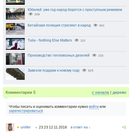
Юбилей: уже год народ борется с преступным режимом
209
Китайская полиция стреляет в народ
841
Tulia - Nothing Else Matters
110
Производство тепловозных дизелей
233
Завезли подарки к новому году
625
Комментарии
5
с начала
|
дерево
Чтобы писать и оценивать комментарии нужно
войти
или
зарегистрироваться
★
unlifer
23:23 12.11.2018
в ответ на ↓
+1
○