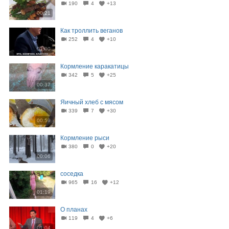
190
4
+13
00:21
Как троллить веганов
252
4
+10
01:00
Кормление каракатицы
342
5
+25
00:37
Яичный хлеб с мясом
339
7
+30
00:59
Кормление рыси
380
0
+20
00:06
соседка
965
16
+12
01:19
О планах
119
4
+6
01:04