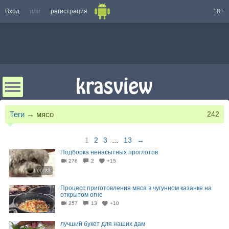
Вход
или
регистрация
18+
Теги
→
мясо
242
1
2
3
...
13
→
Подборка ненасытных проглотов
276
2
+15
00:23
Процесс приготовления мяса в чугунном казанке на
открытом огне
257
13
+10
00:52
лучший букет для наших дам