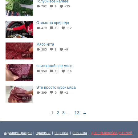
Голуби всё наглее
792
9
+35
00:33
Отдых на природе
479
10
+12
00:31
Мясо кита
385
8
+9
02:24
наисвежайшее мясо
959
10
+16
00:09
Это просто кусок мяса
399
0
−2
00:14
1
2
3
...
13
→
администрация
правила
справка
реклама
для правообладателей
|
|
|
|
|