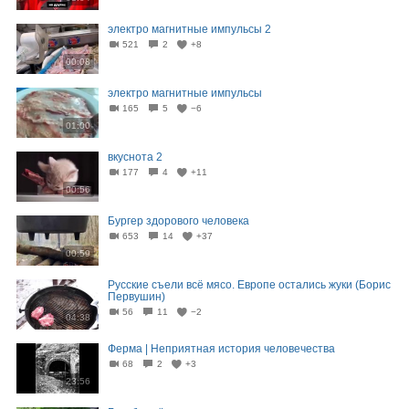
электро магнитные импульсы 2
521
2
+8
00:08
электро магнитные импульсы
165
5
−6
01:00
вкуснота 2
177
4
+11
00:56
Бургер здорового человека
653
14
+37
00:59
Русские съели всё мясо. Европе остались жуки (Борис
Первушин)
56
11
−2
04:38
Ферма | Неприятная история человечества
68
2
+3
23:56