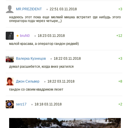
MR.PREZIDENT
22:51 03.11.2018
+3
○
надеюсь этот пока еще мелкий мишка встретит где нибудь этого
оператора года через четыре,,,)
★
bruN0
18:23 03.11.2018
+12
○
малой красава, а оператор гандон редкий)
Валерка Кузнецов
18:22 03.11.2018
+3
○
думал расшибется, когда вниз укатился
Джон Сильвер
18:22 03.11.2018
+8
○
гандон со своим квадриком лезет
serz17
18:18 03.11.2018
+2
○