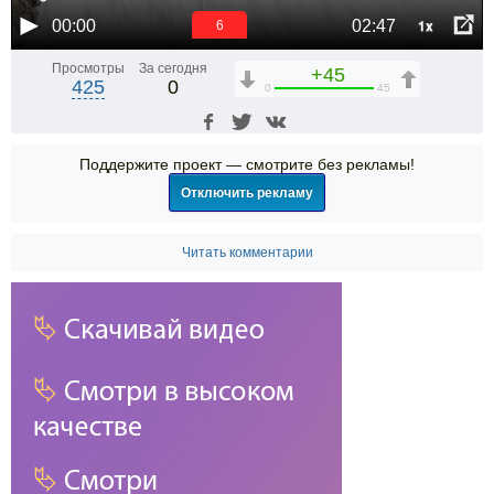
1x
00:00
02:47
6
Просмотры
За сегодня
+45
425
0
0
45
Поддержите проект — смотрите без рекламы!
Отключить рекламу
Читать комментарии