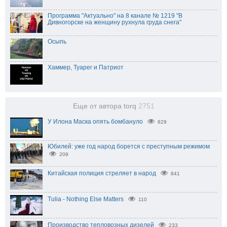
Программа "Актуально" на 8 канале № 1219 "В
Дивногорске на женщину рухнула груда снега"
Осыпь
Хаммер, Туарег и Патриот
Еще от автора torq
2751
У Илона Маска опять бомбануло
829
Юбилей: уже год народ борется с преступным режимом
209
Китайская полиция стреляет в народ
841
Tulia - Nothing Else Matters
110
Производство тепловозных дизелей
233