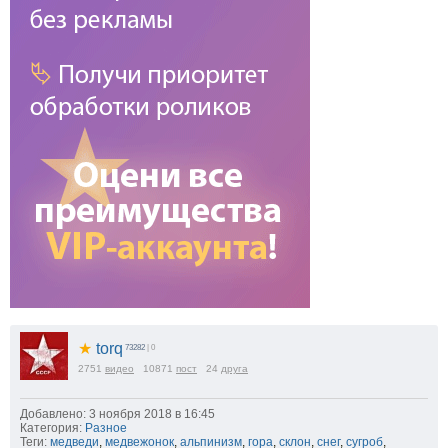
★
torq
73282
| 0
2751
видео
10871
пост
24
друга
Добавлено: 3 ноября 2018 в 16:45
Категория:
Разное
Теги:
медведи
,
медвежонок
,
альпинизм
,
гора
,
склон
,
снег
,
сугроб
,