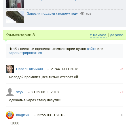
Завезли подарки к новому году
625
Комментарии
8
с начала
|
дерево
Чтобы писать и оценивать комментарии нужно
войти
или
зарегистрироваться
Павел Писичкин
21:44 09.11.2018
-2
○
молодой промялся, все титьки отсосёт ей
stryk
21:29 08.11.2018
-1
○
одичалые через стену лезут!!!!!
magickk
22:55 03.11.2018
0
○
+1000