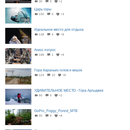
30
0
+1
Царь горы
150
0
+3
00:13
Идеальное место для отдыха
138
4
+9
00:30
Агиос пэтрос
196
1
+9
00:30
Гора бараньих голов и кишок
124
10
+8
00:48
УДИВИТЕЛЬНОЕ МЕСТО - Гора Аргыджек
60
0
+2
01:59
GoPro_Foggy_Forest_MTB
55
6
+8
01:59