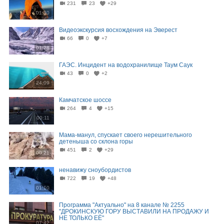
231
23
+29
01:30
Видеоэкскурсия восхождения на Эверест
66
0
+7
01:28
ГАЭС. Инцидент на водохранилище Таум Саук
43
0
+2
24:09
Камчатское шоссе
264
4
+15
00:11
Мама-манул, спускает своего нерешительного
детeныша со склона горы
451
2
+29
00:21
ненавижу сноубордистов
722
19
+48
01:10
Программа "Актуально" на 8 канале № 2255
"ДРОКИНСКУЮ ГОРУ ВЫСТАВИЛИ НА ПРОДАЖУ И
НЕ ТОЛЬКО ЕЁ"
07:42