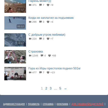
Парень может)))
371
7
+9
00:12
Когда не заплатил за подъемник
296
0
+4
00:12
С добрым утром любимая)
224
0
+7
00:17
Страховка
1246
4
+66
00:20
Гора из Игры престолов поднял 501кг
477
7
+13
01:21
1
2
3
...
5
→
администрация
правила
справка
реклама
для правообладателей
|
|
|
|
|