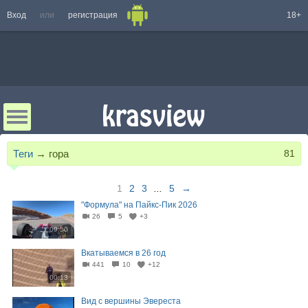
Вход
или
регистрация
18+
Теги
→
гора
81
1
2
3
...
5
→
"Формула" на Пайкс-Пик 2026
26
5
+3
09:50
Вкатываемся в 26 год
441
10
+12
00:13
Вид с вершины Эвереста