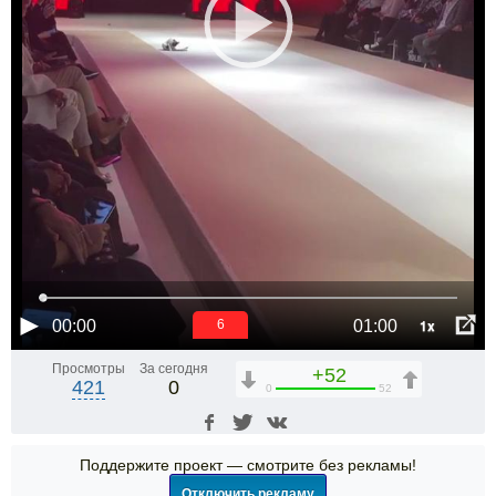
1x
00:00
01:00
6
Просмотры
За сегодня
+52
421
0
0
52
Поддержите проект — смотрите без рекламы!
Отключить рекламу