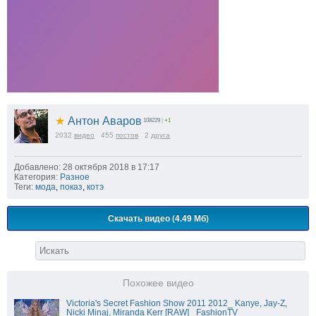
★
Антон Аваров
108229
|
+1
2032
видео
455
постов
2
друга
Добавлено: 28 октября 2018 в 17:17
Категория:
Разное
Теги:
мода
,
показ
,
котэ
Скачать видео (4.49 Мб)
Похожее видео
Victoria's Secret Fashion Show 2011 2012_ Kanye, Jay-Z,
Nicki Minaj, Miranda Kerr [RAW]_ FashionTV