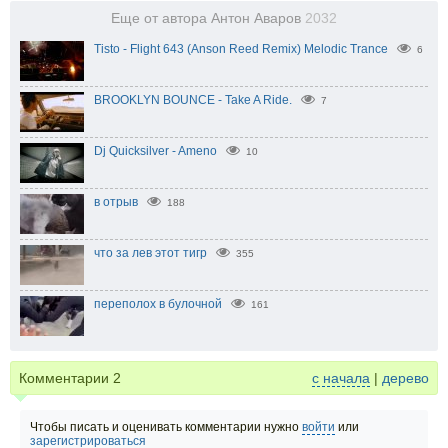
Еще от автора Антон Аваров
2032
Tisto - Flight 643 (Anson Reed Remix) Melodic Trance
6
BROOKLYN BOUNCE - Take A Ride.
7
Dj Quicksilver - Ameno
10
в отрыв
188
что за лев этот тигр
355
переполох в булочной
161
Комментарии
2
с начала
|
дерево
Чтобы писать и оценивать комментарии нужно
войти
или
зарегистрироваться