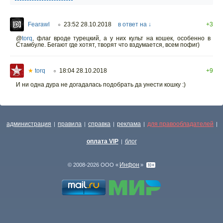
Fearawl
23:52 28.10.2018
в ответ на ↓
+3
○
@
torq
,
флаг вроде турецкий, а у них культ на кошек, особенно в
Стамбуле. Бегают где хотят, творят что вздумается, всем пофиг)
★
torq
18:04 28.10.2018
+9
○
И ни одна дура не догадалась подобрать да унести кошку :)
администрация
правила
справка
реклама
для правообладателей
|
|
|
|
|
оплата VIP
блог
|
Инфон
© 2008-2026 ООО «
»