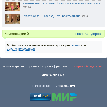
Худейте вместе со мной 1 - жиро-сжигающая тренировка
14
Будет жарко 1 - этап 2_ Total body workout
6
Комментарии
0
с начала
|
дерево
Чтобы писать и оценивать комментарии нужно
войти
или
зарегистрироваться
администрация
правила
справка
реклама
для правообладателей
|
|
|
|
|
оплата VIP
блог
|
Инфон
© 2008-2026 ООО «
»