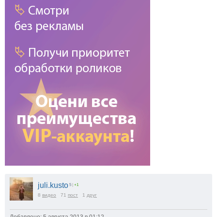
juli.kusto
5
|
+1
8
видео
71
пост
1
друг