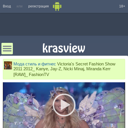
Вход
или
регистрация
18+
Мода стиль и фитнес
Victoria's Secret Fashion Show
2011 2012_ Kanye, Jay-Z, Nicki Minaj, Miranda Kerr
[RAW]_ FashionTV