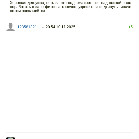
Хорошая девчушка, есть за что подержаться... но над попкой надо
поработать в зале фитнеса конечно, укрепить и подтянуть.. иначе
потом расплывётся
123581321
20:54 10.11.2025
+5
○