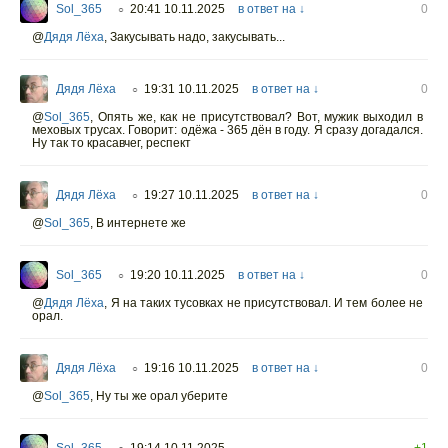
Sol_365
20:41 10.11.2025
в ответ на ↓
0
○
@
Дядя Лёха
,
Закусывать надо, закусывать...
Дядя Лёха
19:31 10.11.2025
в ответ на ↓
0
○
@
Sol_365
,
Опять же, как не присутствовал? Вот, мужик выходил в
меховых трусах. Говорит: одёжа - 365 дён в году. Я сразу догадался.
Ну так то красавчег, респект
Дядя Лёха
19:27 10.11.2025
в ответ на ↓
0
○
@
Sol_365
,
В интернете же
Sol_365
19:20 10.11.2025
в ответ на ↓
0
○
@
Дядя Лёха
,
Я на таких тусовках не присутствовал. И тем более не
орал.
Дядя Лёха
19:16 10.11.2025
в ответ на ↓
0
○
@
Sol_365
,
Ну ты же орал уберите