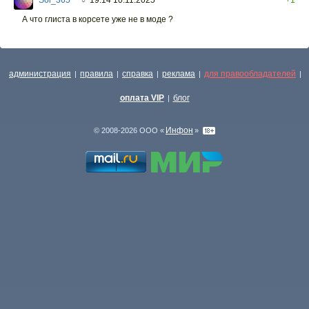
Sol_365
19:14 10.11.2025
+1
○
А что глиста в корсете уже не в моде ?
администрация
правила
справка
реклама
для правообладателей
|
|
|
|
|
оплата VIP
блог
|
Инфон
© 2008-2026 ООО «
»