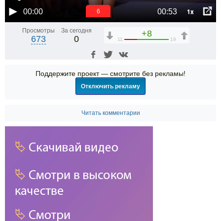
1x
00:00
00:53
6
Просмотры
За сегодня
+8
673
0
11
19
Поддержите проект — смотрите без рекламы!
Отключить рекламу
Читать комментарии