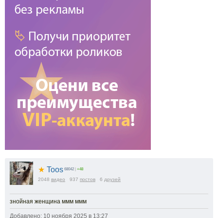
★
Toos
68042
|
+48
2048
видео
937
постов
6
друзей
знойная женщина ммм ммм
Добавлено: 10 ноября 2025 в 13:27