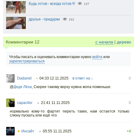
Будь готов - всегда готов !!!
137
друзья - придурки
162
Комментарии
12
с начала
|
дерево
Чтобы писать и оценивать комментарии нужно
войти
или
зарегистрироваться
Dadanet
04:33 12.11.2025
в ответ на ↓
0
•
@
Дядя Лёха
,
Скорее такому верху нужна жопа поменьше.
capacitor
21:41 11.11.2025
0
○
нормально кому-то фартит переть таких, нам остается только
слюну пускать или ещё что
★
Инсайт
05:55 11.11.2025
+4
○