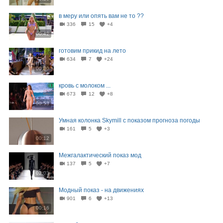
в меру или опять вам не то ??
336
15
+4
00:42
готовим прикид на лето
634
7
+24
00:30
кровь с молоком ...
673
12
+8
00:53
Умная колонка Skymill с показом прогноза погоды
161
5
+3
00:12
Межгалактический показ мод
137
5
+7
02:03
Модный показ - на движениях
901
6
+13
00:16