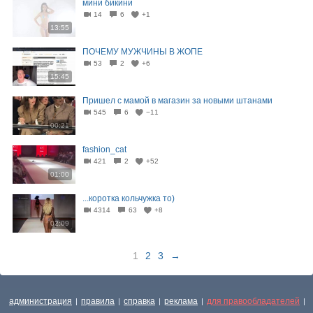
мини бикини
14
6
+1
13:55
ПОЧЕМУ МУЖЧИНЫ В ЖОПЕ
53
2
+6
15:45
Пришел с мамой в магазин за новыми штанами
545
6
−11
00:21
fashion_cat
421
2
+52
01:00
...коротка кольчужка то)
4314
63
+8
02:09
1
2
3
→
администрация
правила
справка
реклама
для правообладателей
|
|
|
|
|