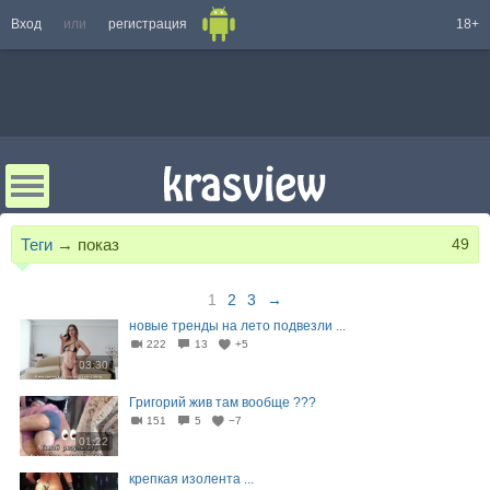
Вход
или
регистрация
18+
Теги
→
показ
49
1
2
3
→
новые тренды на лето подвезли ...
222
13
+5
03:30
Григорий жив там вообще ???
151
5
−7
01:22
крепкая изолента ...