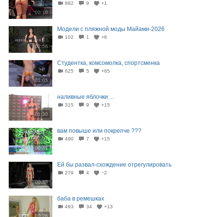
882
9
+1
00:10
Модели с пляжной моды Майами-2026
102
1
+6
02:56
Студентка, комсомолка, спортсменка
625
5
+65
01:05
наливные яблочки ...
315
9
+15
01:30
вам повыше или покрепче ???
490
7
+15
00:41
Ей бы развал-схождение отрегулировать
279
4
−2
00:38
баба в ремешках
493
34
+13
00:26