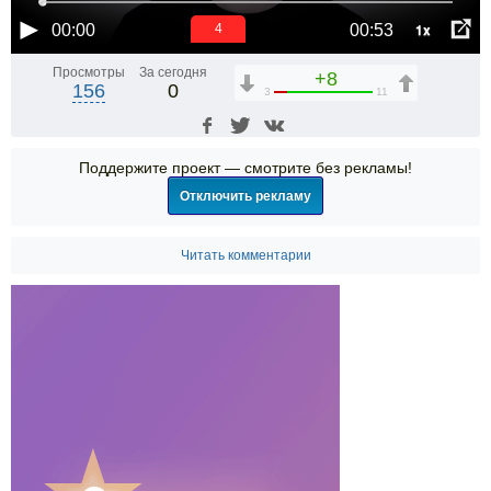
1x
00:00
00:53
3
Просмотры
За сегодня
+8
156
0
3
11
Поддержите проект — смотрите без рекламы!
Отключить рекламу
Читать комментарии