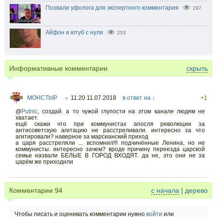
Позвали уфолога для экспертного комментария
297
Айфон и ютуб с нуля
253
Информативные комментарии
скрыть
MOHCTbIP
11:20 11.07.2018
в ответ на ↓
+1
○
@
Putnic
,
создай. а то чужой глупости на этом канале людям не
хватает.
ещё скажи что при коммунистах апосля революции за
антисоветскую агитацию не расстреливали. интересно за что
агитировали? наверное за марсианский приход
а царя расстреляли ... вспомнил!!! подчинённые Ленина, но не
коммунисты. интересно зачем? вроде причину переезда царской
семье назвали БЕЛЫЕ В ГОРОД ВХОДЯТ. да не, это они не за
царём же приходили
Комментарии
94
с начала
|
дерево
Чтобы писать и оценивать комментарии нужно
войти
или