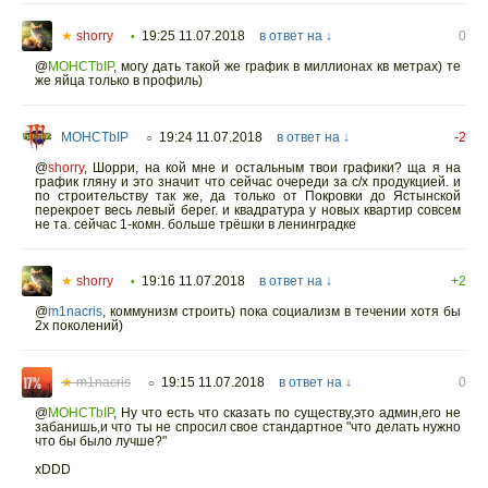
★
shorry
19:25 11.07.2018
в ответ на ↓
0
•
@
MOHCTbIP
,
могу дать такой же график в миллионах кв метрах) те
же яйца только в профиль)
MOHCTbIP
19:24 11.07.2018
в ответ на ↓
-2
○
@
shorry
,
Шорри, на кой мне и остальным твои графики? ща я на
график гляну и это значит что сейчас очереди за с/х продукцией. и
по строительству так же, да только от Покровки до Ястынской
перекроет весь левый берег. и квадратура у новых квартир совсем
не та. сейчас 1-комн. больше трёшки в ленинградке
★
shorry
19:16 11.07.2018
в ответ на ↓
+2
•
@
m1nacris
,
коммунизм строить) пока социализм в течении хотя бы
2х поколений)
★
m1nacris
19:15 11.07.2018
в ответ на ↓
0
○
@
MOHCTbIP
,
Ну что есть что сказать по существу,это админ,его не
забанишь,и что ты не спросил свое стандартное "что делать нужно
что бы было лучше?"
xDDD