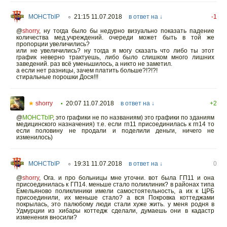
MOHCTbIP
21:15 11.07.2018
в ответ на ↓
-1
○
@
shorry
,
ну тогда было бы недурно визуально показать падение
количества мед.учреждений. очереди может быть в той же
пропорции увеличились?
или не увеличились? ну тогда я могу сказать что либо ты этот
график неверно трактуешь, либо было слишком много лишних
заведений. раз всё уменьшилось, а никто не заметил.
а если нет разницы, зачем платить больше?!?!?!
стиральные порошки Дося!!!
★
shorry
20:07 11.07.2018
в ответ на ↓
+2
•
@
MOHCTbIP
,
это графики не по названиям) это графики по зданиям
медицинского назначения) т.е. если гп11 присоединилась к гп14 то
если половину не продали и поделили деньги, ничего не
изменилось)
MOHCTbIP
19:31 11.07.2018
в ответ на ↓
0
○
@
shorry
,
Ога. и про больницы мне уточни. вот была ГП11 и она
присоединилась к ГП14. меньше стало поликлиник? в районах типа
Емельяново поликлиники имели самостоятельность, а их к ЦРБ
присоединили, их меньше стало? а вся Покровка коттеджами
покрылась, это палюбому люди стали хуже жить. у меня родня в
Удмурции из хибары коттедж сделали, думаешь они в кадастр
изменения вносили?