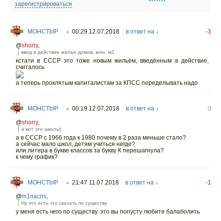
зарегистрироваться
MOHCTbIP
00:29 12.07.2018
в ответ на ↓
-3
○
@
shorry
,
ввод в действие жилых домов, млн. м2
кстати в СССР это тоже новым жильём, введённым в действие,
считалось
а теперь проклятым капиталистам за КПСС переделывать надо
MOHCTbIP
00:19 12.07.2018
в ответ на ↓
0
○
@
shorry
,
а вот это школы)
а в СССР с 1966 года к 1980 почему в 2 раза меньше стало?
а сейчас мало школ, детям учиться негде?
или литера в букве классов за букву К перешагнула?
к чему график?
MOHCTbIP
21:47 11.07.2018
в ответ на ↓
-1
○
@
m1nacris
,
Ну что есть что сказать по существу
у меня есть чего по существу. это вы попусту любите балаболить