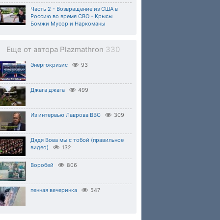
Часть 2 - Возвращение из США в
Россию во время СВО - Крысы
Бомжи Мусор и Наркоманы
Еще от автора Plazmathron
330
Энергокризис
93
Джага джага
499
Из интервью Лаврова ВВС
309
Дядя Вова мы с тобой (правильное
видео)
132
Воробей
806
пенная вечеринка
547