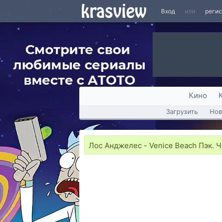
Вход
или
реги
Кино
Загрузить
Нов
Лос Анджелес - Venice Beach Пэк. Ч