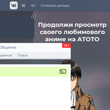
18+
Отключить рекламу
18+
Общение
тренное
Поиск