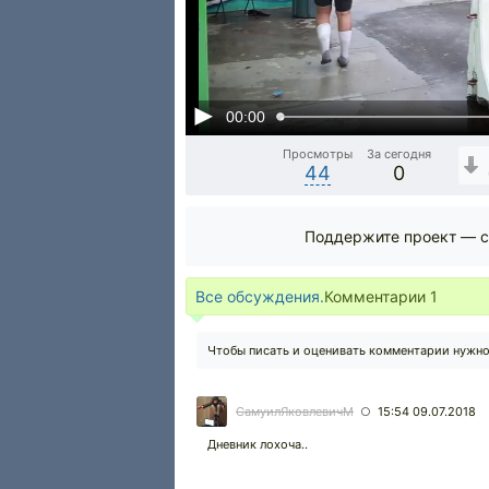
00:00
Просмотры
За сегодня
44
0
Поддержите проект — с
Все обсуждения.
Комментарии
1
Чтобы писать и оценивать комментарии нужн
СамуилЯковлевичМ
15:54 09.07.2018
○
Дневник лохоча..