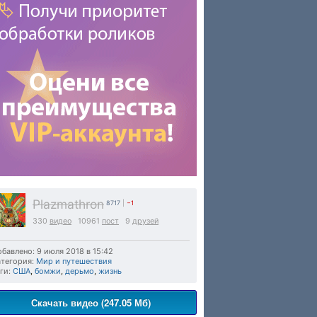
Plazmathron
8717
|
−1
330
видео
10961
пост
9
друзей
бавлено: 9 июля 2018 в 15:42
тегория:
Мир и путешествия
ги:
США
,
бомжи
,
дерьмо
,
жизнь
Скачать видео (247.05 Мб)