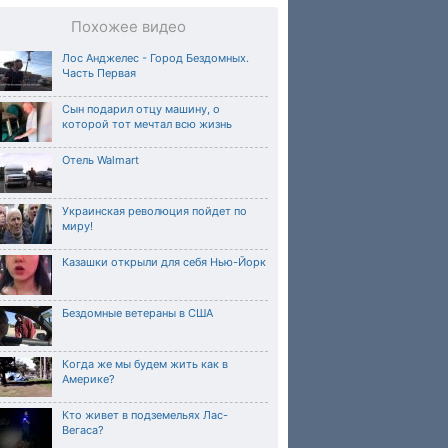
Похожее видео
Лос Анджелес - Город Бездомных.
Часть Первая
Сын подарил отцу машину, о
которой тот мечтал всю жизнь
Отель Walmart
Украинская революция пойдет по
миру!
Казашки открыли для себя Нью-Йорк
Бездомные ветераны в США
Когда же мы будем жить как в
Америке?
Кто живет в подземельях Лас-
Вегаса?