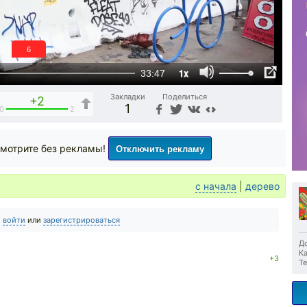
5
1x
33:47
Закладки
Поделиться
+2
1
0
2
Отключить рекламу
мотрите без рекламы!
с начала
|
дерево
о
войти
или
зарегистрироваться
До
Ка
+3
Те