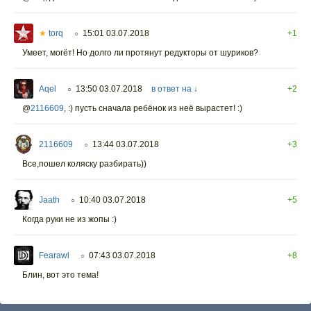
★
torq
15:01 03.07.2018
+1
○
Умеет, могёт! Но долго ли протянут редукторы от шуриков?
Aqel
13:50 03.07.2018
в ответ на ↓
+2
○
@
2116609
,
:) пусть сначала ребёнок из неё вырастет! :)
2116609
13:44 03.07.2018
+3
○
Все,пошел коляску разбирать))
Jaath
10:40 03.07.2018
+5
○
Когда руки не из жопы :)
Fearawl
07:43 03.07.2018
+8
○
Блин, вот это тема!