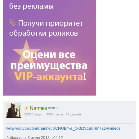
★
Narmes
660615
| 0
23516
видео
3363
поста
13
друзей
www.youtube.com/channel/UCf4UB4xe_OK9zVgBdHM7a1A/videos
Добавлено: 3 июля 2018 в 04:12