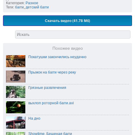
Категория:
Разное
Теги:
багги
,
детский багги
Скачать видео (41.78 Мб)
Похожее видео
Покатушки закончились неудачно
Прыжок на багги через реку
Грязные развлечения
выхлоп роторной багги.avi
На дно
Showtime. Бешеная багги