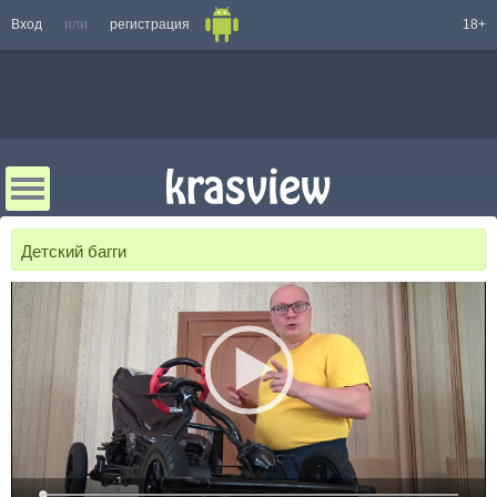
Вход
или
регистрация
18+
Детский багги