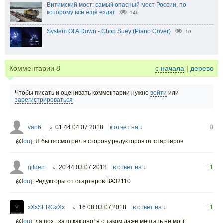
Витимский мост: самый опасный мост России, по
которому всё ещё ездят
146
System Of A Down - Chop Suey (Piano Cover)
10
Комментарии
8
с начала
|
дерево
Чтобы писать и оценивать комментарии нужно
войти
или
зарегистрироваться
van6
01:44 04.07.2018
в ответ на ↓
0
○
@
torq
,
Я бы посмотрел в сторону редукторов от стартеров
gilden
20:44 03.07.2018
в ответ на ↓
+1
○
@
torq
,
Редукторы от стартеров ВАЗ2110
xXxSERGxXx
16:08 03.07.2018
в ответ на ↓
+1
○
@
torq
,
да пох...зато как оно! я о таком даже мечтать не мог)