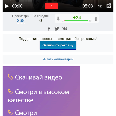
1x
00:00
05:03
6
Просмотры
За сегодня
+34
268
0
1
35
Поддержите проект — смотрите без рекламы!
Отключить рекламу
Читать комментарии