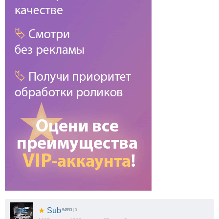
★
Sub
54593
| 0