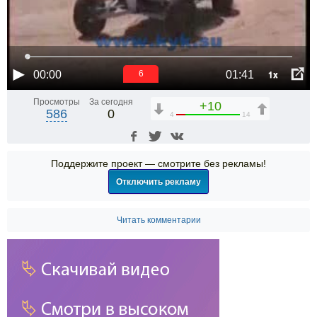
1x
00:00
01:41
6
Просмотры
За сегодня
+10
586
0
4
14
Поддержите проект — смотрите без рекламы!
Отключить рекламу
Читать комментарии