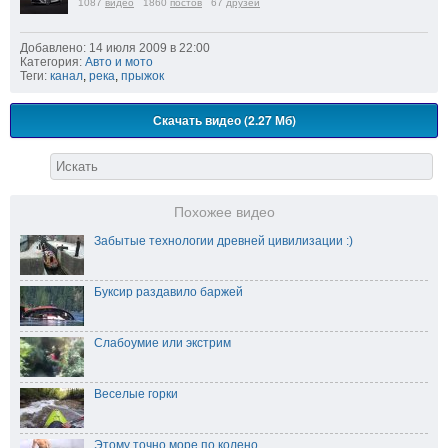
1087
видео
1860
постов
67
друзей
Добавлено: 14 июля 2009 в 22:00
Категория:
Авто и мото
Теги:
канал
,
река
,
прыжок
Скачать видео (2.27 Мб)
Похожее видео
Забытые технологии древней цивилизации :)
Буксир раздавило баржей
Слабоумие или экстрим
Веселые горки
Этому точно море по колено