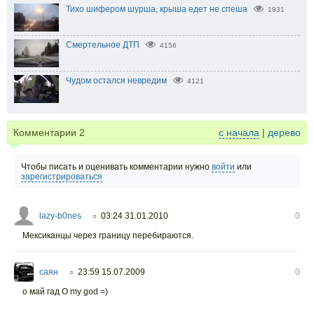
Тихо шифером шурша, крыша едет не спеша
1931
Смертельное ДТП
4156
Чудом остался невредим
4121
Комментарии
2
с начала
|
дерево
Чтобы писать и оценивать комментарии нужно
войти
или
зарегистрироваться
lazy-b0nes
03:24 31.01.2010
0
○
Мексиканцы через границу перебираются.
саян
23:59 15.07.2009
0
○
о май гад O my god =)