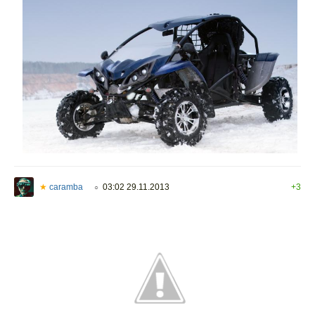
★
caramba
03:02 29.11.2013
+3
○