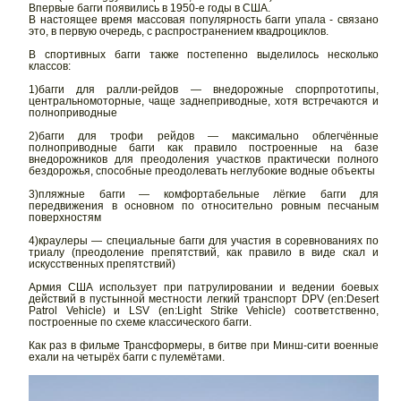
Впервые багги появились в 1950-е годы в США.
В настоящее время массовая популярность багги упала - связано
это, в первую очередь, с распространением квадроциклов.
В спортивных багги также постепенно выделилось несколько
классов:
1)багги для ралли-рейдов — внедорожные спорпрототипы,
центральномоторные, чаще заднеприводные, хотя встречаются и
полноприводные
2)багги для трофи рейдов — максимально облегчённые
полноприводные багги как правило построенные на базе
внедорожников для преодоления участков практически полного
бездорожья, способные преодолевать неглубокие водные объекты
3)пляжные багги — комфортабельные лёгкие багги для
передвижения в основном по относительно ровным песчаным
поверхностям
4)краулеры — специальные багги для участия в соревнованиях по
триалу (преодоление препятствий, как правило в виде скал и
искусственных препятствий)
Армия США использует при патрулировании и ведении боевых
действий в пустынной местности легкий транспорт DPV (en:Desert
Patrol Vehicle) и LSV (en:Light Strike Vehicle) соответственно,
построенные по схеме классического багги.
Как раз в фильме Трансформеры, в битве при Минш-сити военные
ехали на четырёх багги с пулемётами.