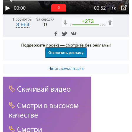
1x
00:00
00:52
6
Просмотры
За сегодня
+273
3,964
0
7
280
Поддержите проект — смотрите без рекламы!
Отключить рекламу
Читать комментарии