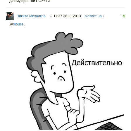
да ему простой ПО><УЙ
Никита Михалков
11:27 28.11.2013
в ответ на ↓
+5
○
@
mouse
,