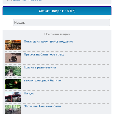
Скачать видео (11.9 Мб)
Похожее видео
Покатушки закончились неудачно
Прыжок на багги через реку
Грязные развлечения
выхлоп роторной багги.avi
На дно
Showtime. Бешеная багги