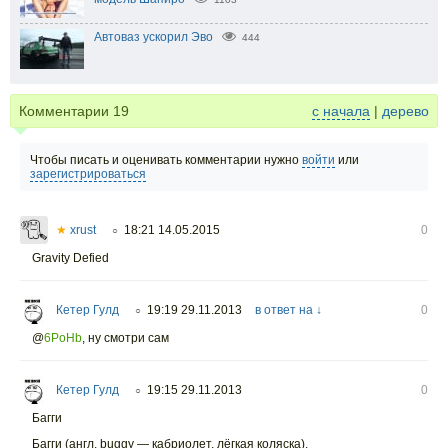
Автоваз ускорил Эво
444
Комментарии
19
с начала
|
дерево
Чтобы писать и оценивать комментарии нужно
войти
или
зарегистрироваться
★
xrust
18:21 14.05.2015
0
○
Gravity Defied
Кетер Гулд
19:19 29.11.2013
в ответ на ↓
0
○
@
6PoHb
,
ну смотри сам
Кетер Гулд
19:15 29.11.2013
0
○
Багги
Багги (англ. buggy — кабриолет, лёгкая коляска).