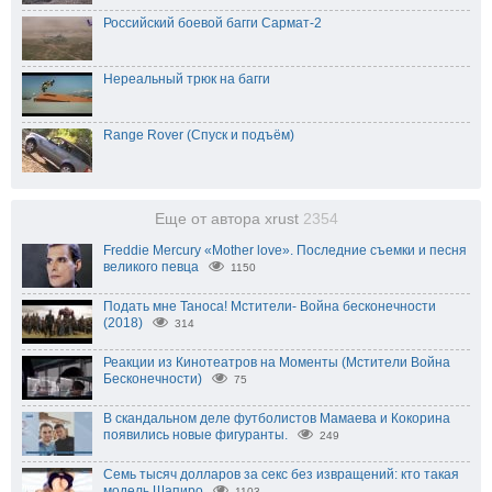
Российский боевой багги Сармат-2
Нереальный трюк на багги
Range Rover (Спуск и подъём)
Еще от автора xrust
2354
Freddie Mercury «Mother love». Последние съемки и песня
великого певца
1150
Подать мне Таноса! Мстители- Война бесконечности
(2018)
314
Реакции из Кинотеатров на Моменты (Мстители Война
Бесконечности)
75
В скандальном деле футболистов Мамаева и Кокорина
появились новые фигуранты.
249
Семь тысяч долларов за секс без извращений: кто такая
модель Шапиро
1103