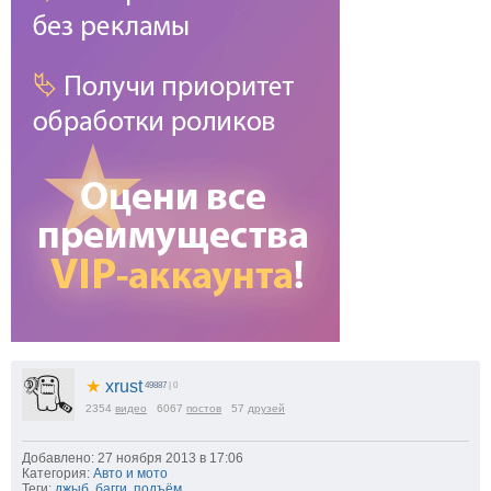
★
xrust
49887
| 0
2354
видео
6067
постов
57
друзей
Добавлено: 27 ноября 2013 в 17:06
Категория:
Авто и мото
Теги:
джыб
,
багги
,
подъём