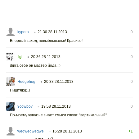
kypora
21:30 28.11.2013
0
○
Впервый заход, повыёпывался! Красиво!
figi
20:36 28.11.2013
0
○
фига себе он мастер йода. :)
Hedgehog
20:33 28.11.2013
0
○
Ништяк)))..!
9cowboy
19:58 28.11.2013
0
○
По-моему чувак не знает смысл слова: "вертикальный"
weqweqweqwe
16:28 28.11.2013
+1
○