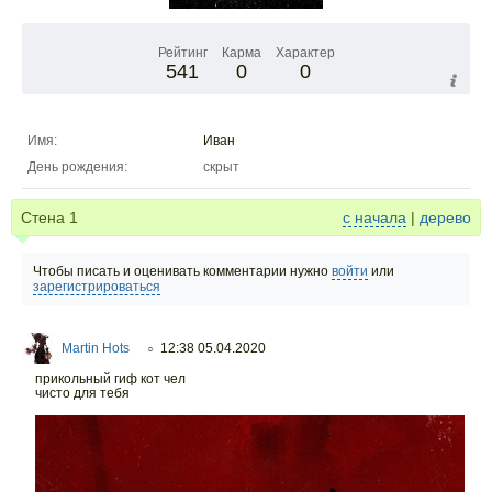
Рейтинг
Карма
Характер
541
0
0
Имя:
Иван
День рождения:
скрыт
Стена
1
с начала
|
дерево
Чтобы писать и оценивать комментарии нужно
войти
или
зарегистрироваться
Martin Hots
12:38 05.04.2020
○
прикольный гиф кот чел
чисто для тебя