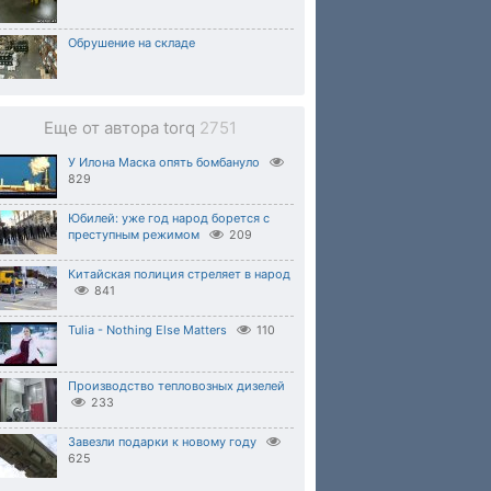
Обрушение на складе
Еще от автора torq
2751
У Илона Маска опять бомбануло
829
Юбилей: уже год народ борется с
преступным режимом
209
Китайская полиция стреляет в народ
841
Tulia - Nothing Else Matters
110
Производство тепловозных дизелей
233
Завезли подарки к новому году
625