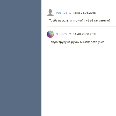
PaulRUS
14:18 21.06.2018
○
Труба из фольги что-ли?) Чё её так замяло?)
Sol-365
04:46 21.06.2018
○
Такую трубу на руках бы запросто унес