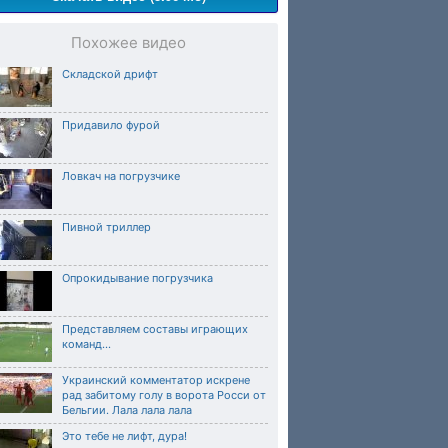
Похожее видео
Складской дрифт
Придавило фурой
Ловкач на погрузчике
Пивной триллер
Опрокидывание погрузчика
Представляем составы играющих
команд...
Украинский комментатор искрене
рад забитому голу в ворота Росси от
Бельгии. Лала лала лала
Это тебе не лифт, дура!