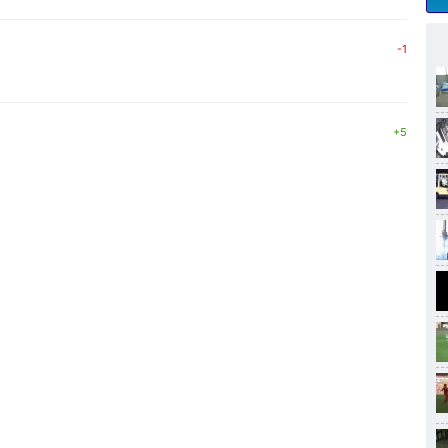
-1
+5