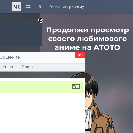
18+
Отключить рекламу
18+
Общение
тренное
Поиск