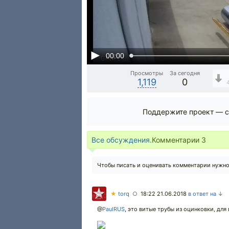
00:00
Просмотры
За сегодня
1,119
0
Поддержите проект — с
Все обсуждения.
Комментарии
3
Чтобы писать и оценивать комментарии нужн
★
torq
18:22 21.06.2018
в ответ на ↓
○
@
PaulRUS
,
это витые трубы из оцинковки, для