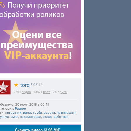
★
torq
73281
| 0
2751
видео
10871
пост
24
друга
бавлено: 20 июня 2018 в 00:41
тегория:
Разное
ги:
погрузчик
,
вилы
,
труба
,
ворота
,
не вписался
,
укнул
,
смял
,
подрифтовал
,
склад
,
работник
Скачать видео (3.96 Мб)