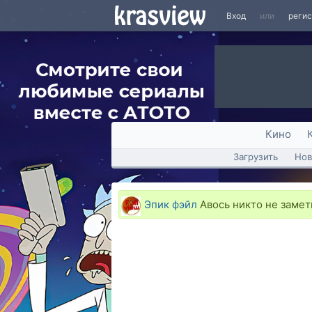
Вход
или
реги
Кино
Загрузить
Нов
Эпик фэйл
Авось никто не замет