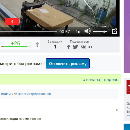
5
1x
00:57
Закладки
Поделиться
+26
1
4
30
Отключить рекламу
мотрите без рекламы!
с начала
|
дерево
о
войти
или
зарегистрироваться
До
Ка
0
Те
ст
 вентиляции применяются: