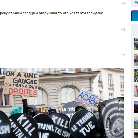
Ф
+1
требуют наши сердца и разрушали то что хотят эти граждане
+3
+3