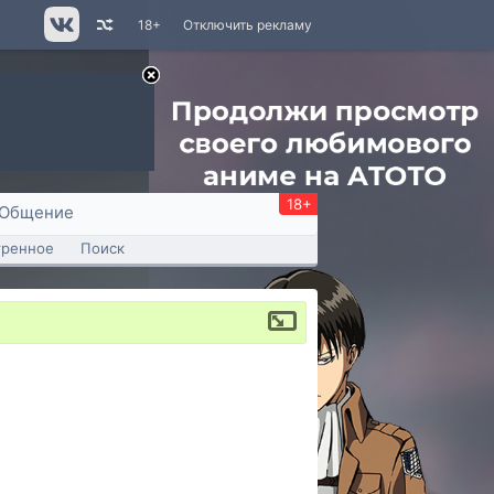
18+
Отключить рекламу
18+
Общение
тренное
Поиск