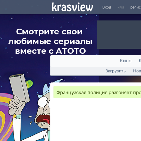
Вход
или
реги
Кино
Загрузить
Нов
Французская полиция разгоняет пр