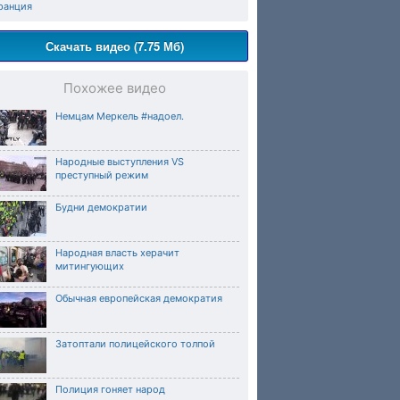
ранция
Скачать видео (7.75 Мб)
Похожее видео
Немцам Меркель #надоел.
Народные выступления VS
преступный режим
Будни демократии
Народная власть херачит
митингующих
Обычная европейская демократия
Затоптали полицейского толпой
Полиция гоняет народ