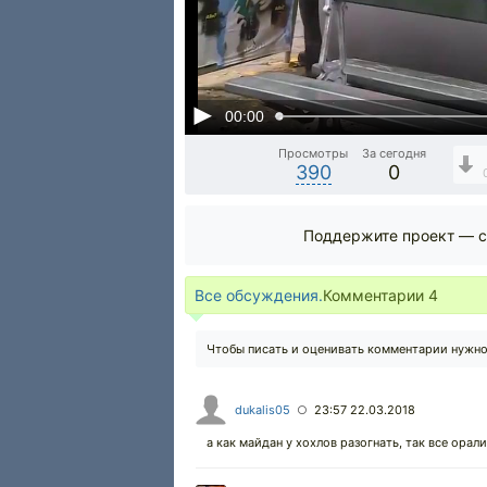
00:00
Просмотры
За сегодня
390
0
Поддержите проект — с
Все обсуждения.
Комментарии
4
Чтобы писать и оценивать комментарии нужн
dukalis05
23:57 22.03.2018
○
а как майдан у хохлов разогнать, так все орали