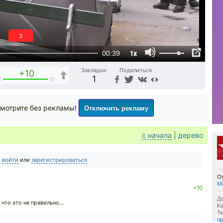
1
1x
00:39
Закладки
Поделиться
+10
1
0
10
Отключить рекламу
мотрите без рекламы!
с начала
|
дерево
о
войти
или
зарегистрироваться
О
М
+10
До
 что это не правильно...
Ка
Те
п