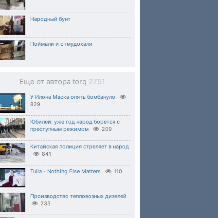
Народный бунт
Поймали и отмудохали
Еще от автора torq
2751
У Илона Маска опять бомбануло
829
Юбилей: уже год народ борется с
преступным режимом
209
Китайская полиция стреляет в народ
841
Tulia - Nothing Else Matters
110
Производство тепловозных дизелей
233