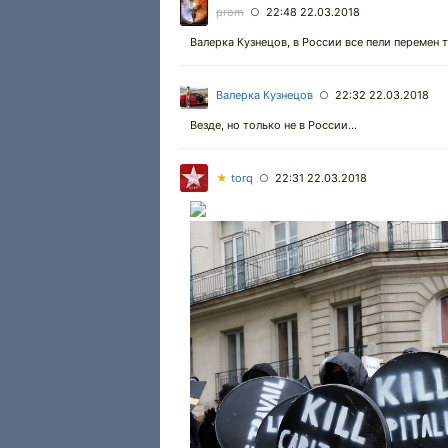
prom
22:48 22.03.2018
○
Валерка Кузнецов, в России все пели перемен 
Валерка Кузнецов
22:32 22.03.2018
○
Везде, но только не в России...
★
torq
22:31 22.03.2018
○