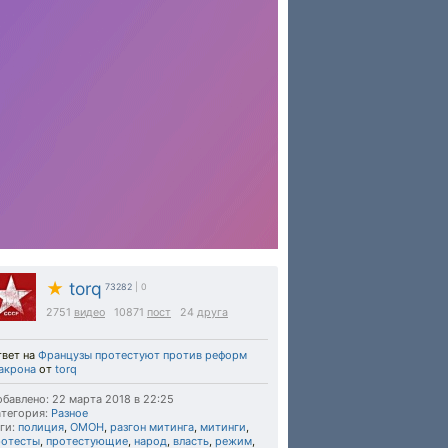
★
torq
73282
| 0
2751
видео
10871
пост
24
друга
твет на
Французы протестуют против реформ
акрона
от
torq
бавлено: 22 марта 2018 в 22:25
тегория:
Разное
ги:
полиция
,
ОМОН
,
разгон митинга
,
митинги
,
ротесты
,
протестующие
,
народ
,
власть
,
режим
,