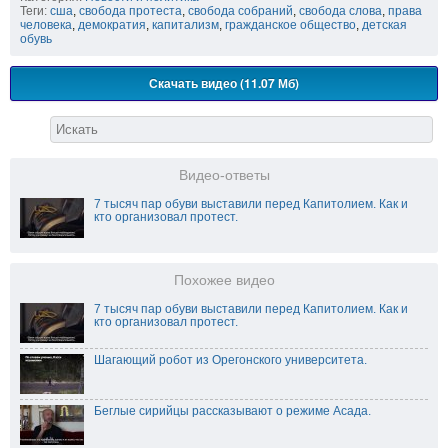
Теги:
сша
,
свобода протеста
,
свобода собраний
,
свобода слова
,
права
человека
,
демократия
,
капитализм
,
гражданское общество
,
детская
обувь
Скачать видео (11.07 Мб)
Видео-ответы
7 тысяч пар обуви выставили перед Капитолием. Как и
кто организовал протест.
Похожее видео
7 тысяч пар обуви выставили перед Капитолием. Как и
кто организовал протест.
Шагающий робот из Орегонского университета.
Беглые сирийцы рассказывают о режиме Асада.