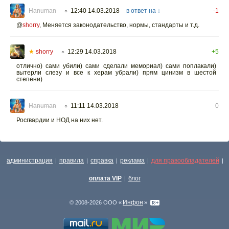
Hanuman
12:40 14.03.2018
в ответ на ↓
-1
○
@
shorry
,
Меняется законодательство, нормы, стандарты и т.д.
★
shorry
12:29 14.03.2018
+5
○
отлично) сами убили) сами сделали мемориал) сами поплакали)
вытерли слезу и все к херам убрали) прям цинизм в шестой
степени)
Hanuman
11:11 14.03.2018
0
○
Росгвардии и НОД на них нет.
администрация
правила
справка
реклама
для правообладателей
|
|
|
|
|
оплата VIP
блог
|
Инфон
© 2008-2026 ООО «
»