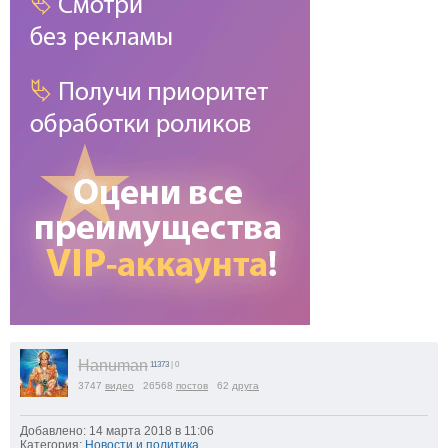
Hanuman
11373
| 0
3747
видео
26568
постов
62
друга
Добавлено: 14 марта 2018 в 11:06
Категория:
Новости и политика