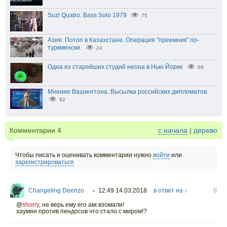
Suzi Quatro. Bass Solo 1979
75
Азия. Потоп в Казахстане. Операция "преемник" по-
туркменски.
24
Одна из старейших студий неона в Нью-Йорке
68
Мнение Вашингтона. Высылка российских дипломатов.
92
Комментарии
4
с начала
|
дерево
Чтобы писать и оценивать комментарии нужно
войти
или
зарегистрироваться
Changeling Deenzo
12:49 14.03.2018
в ответ на ↓
0
○
@
shorry
,
не верь ему его акк взомали!
хаумян против пендосов что стало с миром!?