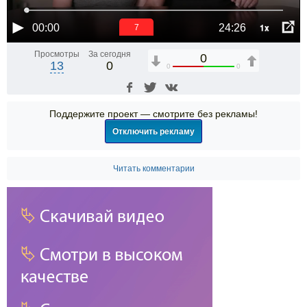
1x
00:00
24:26
6
Просмотры
За сегодня
0
13
0
0
0
Поддержите проект — смотрите без рекламы!
Отключить рекламу
Читать комментарии