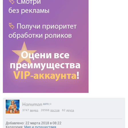
Hanuman
11373
| 0
3747
видео
26568
постов
62
друга
Добавлено: 22 марта 2018 в 08:22
Категория:
Мир и путешествия