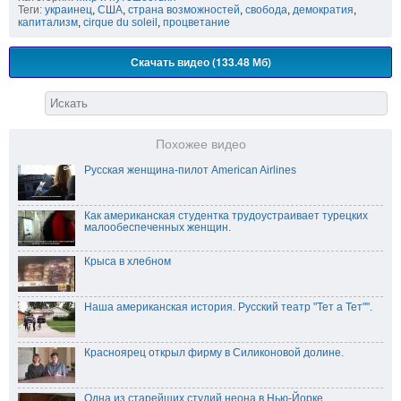
Теги:
украинец
,
США
,
страна возможностей
,
свобода
,
демократия
,
капитализм
,
cirque du soleil
,
процветание
Скачать видео (133.48 Мб)
Похожее видео
Русская женщина-пилот American Airlines
Как американская студентка трудоустраивает турецких
малообеспеченных женщин.
Крыса в хлебном
Наша американская история. Русский театр "Тет а Тет"".
Красноярец открыл фирму в Силиконовой долине.
Одна из старейших студий неона в Нью-Йорке