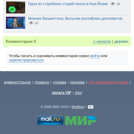
Одна из старейших студий неона в Нью-Йорке
68
Мнение Вашингтона. Высылка российских дипломатов.
92
Комментарии
0
с начала
|
дерево
Чтобы писать и оценивать комментарии нужно
войти
или
зарегистрироваться
администрация
правила
справка
реклама
для правообладателей
|
|
|
|
|
оплата VIP
блог
|
Инфон
© 2008-2026 ООО «
»