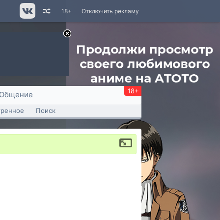
18+
Отключить рекламу
18+
Общение
тренное
Поиск