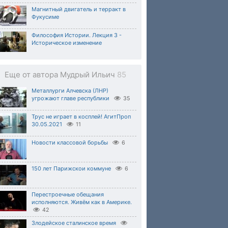
Магнитный двигатель и терракт в
Фукусиме
Философия Истории. Лекция 3 -
Историческое изменение
Еще от автора Мудрый Ильич
85
Металлурги Алчевска (ЛНР)
угрожают главе республики
35
Трус не играет в косплей! АгитПроп
30.05.2021
11
Новости классовой борьбы
6
150 лет Парижскои коммуне
6
Перестроечные обещания
исполняются. Живём как в Америке.
42
Злодейское сталинское время