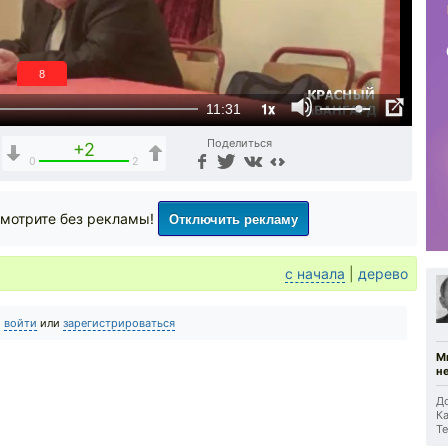
7
1x
11:31
Поделиться
+2
0
2
Отключить рекламу
мотрите без рекламы!
с начала
|
дерево
о
войти
или
зарегистрироваться
М
н
До
Ка
Те