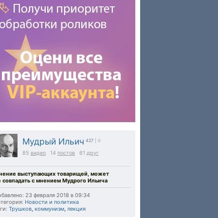
Мудрый Ильич
427
| 0
85
видео
14
постов
61
друг
нение выступающих товарищей, может
е совпадать с мнением Мудрого Ильича
бавлено: 23 февраля 2018 в 09:34
тегория:
Новости и политика
ги:
Трушков
,
коммунизм
,
лекция