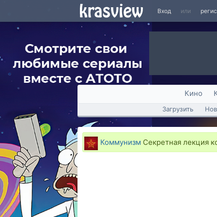
Вход
или
реги
Кино
Загрузить
Нов
Коммунизм
Секретная лекция к