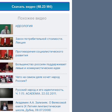
Скачать видео (48.23 Мб)
Похожее видео
ИДЕОЛОГИЯ
Закон потребительной стоимости.
Лекция
Противоречия социалистического
развития
Большинство россиян поддерживает
левые и коммунистические идеи
Чего на самом деле хочет народ
России?
Русский народ и его идентичность.
Ч. 1 (1). ACADEMIA. 22.02.2011.
Академик А.А. Зализняк. О Велесовой
книге (X Летняя лингвистическая
школа, Дубна, 09.07.2008)