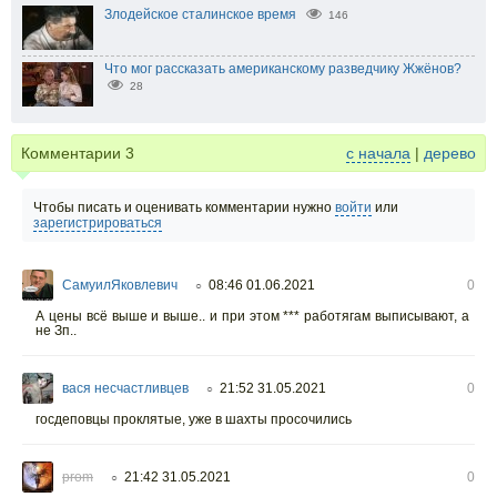
Злодейское сталинское время
146
Что мог рассказать американскому разведчику Жжёнов?
28
Комментарии
3
с начала
|
дерево
Чтобы писать и оценивать комментарии нужно
войти
или
зарегистрироваться
СамуилЯковлевич
08:46 01.06.2021
0
○
А цены всё выше и выше.. и при этом *** работягам выписывают, а
не Зп..
вася несчастливцев
21:52 31.05.2021
0
○
госдеповцы проклятые, уже в шахты просочились
prom
21:42 31.05.2021
0
○