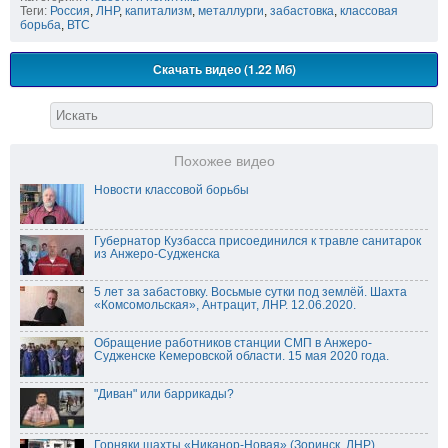
Теги:
Россия
,
ЛНР
,
капитализм
,
металлурги
,
забастовка
,
классовая
борьба
,
ВТС
Скачать видео (1.22 Мб)
Похожее видео
Новости классовой борьбы
Губернатор Кузбасса присоединился к травле санитарок
из Анжеро-Судженска
5 лет за забастовку. Восьмые сутки под землёй. Шахта
«Комсомольская», Антрацит, ЛНР. 12.06.2020.
Обращение работников станции СМП в Анжеро-
Судженске Кемеровской области. 15 мая 2020 года.
"Диван" или баррикады?
Горняки шахты «Никанор-Новая» (Зоринск, ЛНР)