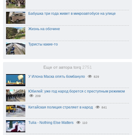
Бабушка три года живет в микроавтобусе на улице
Жизнь на обочине
Туристы какие-то
Еще от автора torq
2751
У Илона Маска опять бомбануло
829
Юбилей: уже год народ борется с преступным режимом
209
Китайская полиция стреляет в народ
841
Tulia - Nothing Else Matters
110