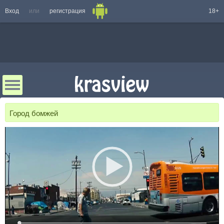
Вход
или
регистрация
18+
Город бомжей