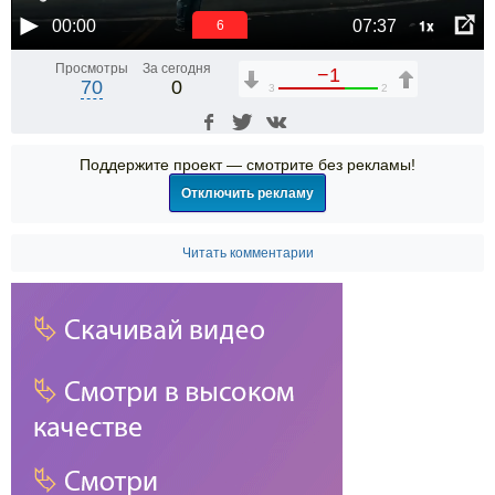
1x
00:00
07:37
6
Просмотры
За сегодня
−1
70
0
3
2
Поддержите проект — смотрите без рекламы!
Отключить рекламу
Читать комментарии