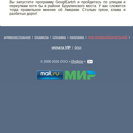
Вы запустите программу GooglEartch и пройдитесь по улицам и
переулкам хотя бы в районе Бруклинского моста. У вас сложится
тогда правильное мнение об Америке. Столько грязи, хлама и
разбитых дорог!
администрация
правила
справка
реклама
для правообладателей
|
|
|
|
|
оплата VIP
блог
|
Инфон
© 2008-2026 ООО «
»