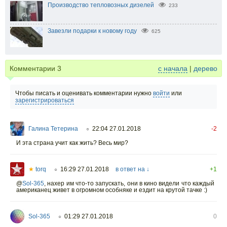
Производство тепловозных дизелей
233
Завезли подарки к новому году
625
Комментарии
3
с начала
|
дерево
Чтобы писать и оценивать комментарии нужно
войти
или
зарегистрироваться
Галина Тетерина
22:04 27.01.2018
-2
○
И эта страна учит как жить? Весь мир?
★
torq
16:29 27.01.2018
в ответ на ↓
+1
○
@
Sol-365
,
нахер им что-то запускать, они в кино видели что каждый
американец живет в огромном особняке и ездит на крутой тачке :)
Sol-365
01:29 27.01.2018
0
○