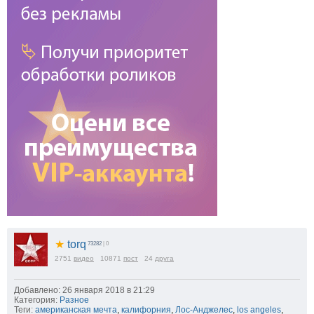
★
torq
73282
| 0
2751
видео
10871
пост
24
друга
Добавлено: 26 января 2018 в 21:29
Категория:
Разное
Теги:
американская мечта
,
калифорния
,
Лос-Анджелес
,
los angeles
,