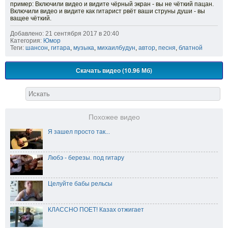
пример: Включили видео и видите чёрный экран - вы не чёткий пацан.
Включили видео и видите как гитарист рвёт ваши струны души - вы
ващее чёткий.
Добавлено: 21 сентября 2017 в 20:40
Категория:
Юмор
Теги:
шансон
,
гитара
,
музыка
,
михаилбудун
,
автор
,
песня
,
блатной
Скачать видео (10.96 Мб)
Похожее видео
Я зашел просто так...
Любэ - березы. под гитару
Целуйте бабы рельсы
КЛАССНО ПОЕТ! Казах отжигает