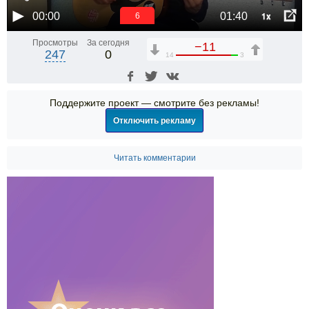
1x
00:00
01:40
5
Просмотры
За сегодня
−11
247
0
14
3
Поддержите проект — смотрите без рекламы!
Отключить рекламу
Читать комментарии