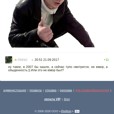
★
T0X1C
20:51 21.09.2017
+11
○
ну такое, в 2007 бы зашло, а сейчас тупо смотрится, не юмор, а
обыденность )) Или это не юмор был?
администрация
правила
справка
реклама
для правообладателей
|
|
|
|
|
оплата VIP
блог
|
Инфон
© 2008-2026 ООО «
»