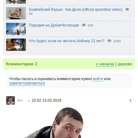
Бомбейский Взрыв - Как Дела (official qarantine video)
54
Пародия на ДубакЧеллендж
530
Что будет, если не чистить бойлер 12 лет?
1093
Комментарии
2
с начала
|
дерево
Чтобы писать и оценивать комментарии нужно
войти
или
зарегистрироваться
Вго
22:02 15.03.2018
-1
○