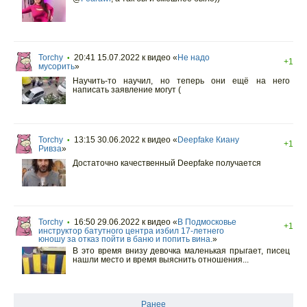
Torchy
20:41 15.07.2022
к видео «
Не надо
•
+1
мусорить
»
Научить-то научил, но теперь они ещё на него
написать заявление могут (
Torchy
13:15 30.06.2022
к видео «
Deepfake Киану
•
+1
Ривза
»
Достаточно качественный Deepfake получается
Torchy
16:50 29.06.2022
к видео «
В Подмосковье
•
+1
инструктор батутного центра избил 17-летнего
юношу за отказ пойти в баню и попить вина.
»
В это время внизу девочка маленькая прыгает, писец
нашли место и время выяснить отношения...
Ранее