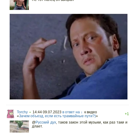
Torchy
14:44 09.07.2023
в ответ на ↓
к видео
•
+1
«
Зачем объезд, если есть трамвайные пути?)
»
@
Русский дух
,
таков закон этой музыки, как раз таки и
длает.