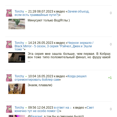
Torchy
21:28 08.07.2023
к видео «
Зачем объезд,
•
0
если есть трамвайные пути?)
»
Минусуют только ВодЯтлы )
Torchy
14:24 26.05.2023
к видео «
Черное зеркало /
•
0
Black Mirror - 5 сезон, 3 серия "Рэйчел, Джек и Эшли
тоже "
»
Эта серия мне зашла больше, чем первая. В Кобрах
вон тоже типо положительный финал, но фуууу какой
...
Torchy
10:04 16.05.2023
к видео «
Когда решил
•
+1
отремонтировать бойлер сам
»
Знаем, плавали)
Torchy
09:56 12.04.2023
в ответ на ↓
к видео «
Свет
•
0
конечно тут не особо помог 🤢
»
@
Fearawl
,
а так бы и смешнее было))