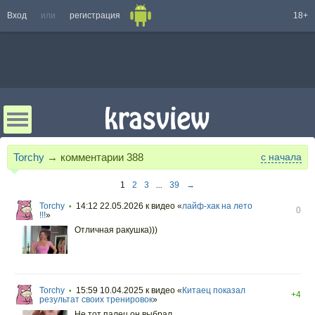
Вход
или
регистрация
18+
Torchy
→ комментарии
388
с начала
1
2
3
...
39
→
Torchy
14:12 22.05.2026
к видео «
лайф-хак на лето
•
0
!!!
»
Отличная ракушка)))
Torchy
15:59 10.04.2025
к видео «
Китаец показал
•
+4
результат своих тренировок
»
Не тот палец он выбрал