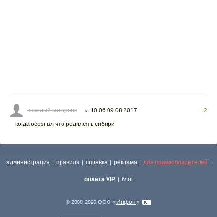
веселый катарсис
10:06 09.08.2017
+2
○
когда осознал что родился в сибири
администрация
правила
справка
реклама
для правообладателей
|
|
|
|
|
оплата VIP
блог
|
Инфон
© 2008-2026 ООО «
»