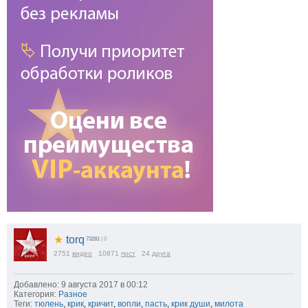
★
torq
73281
| 0
2751
видео
10871
пост
24
друга
Добавлено: 9 августа 2017 в 00:12
Категория:
Разное
Теги:
тюлень
,
крик
,
кричит
,
вопли
,
пасть
,
крик души
,
милота