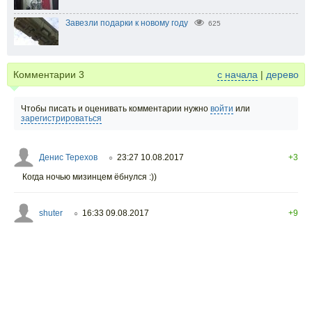
Завезли подарки к новому году
625
Комментарии
3
с начала
|
дерево
Чтобы писать и оценивать комментарии нужно
войти
или
зарегистрироваться
Денис Терехов
23:27 10.08.2017
+3
○
Когда ночью мизинцем ёбнулся :))
shuter
16:33 09.08.2017
+9
○