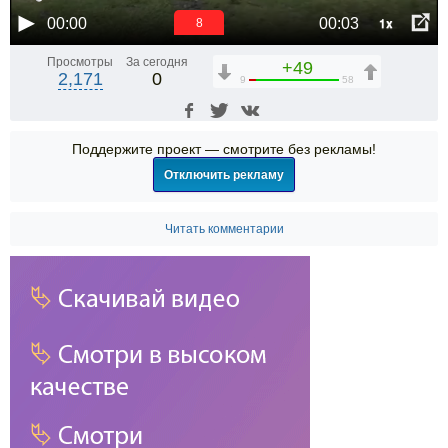
1x
00:00
00:03
7
Просмотры
За сегодня
+49
2,171
0
9
58
Поддержите проект — смотрите без рекламы!
Отключить рекламу
Читать комментарии