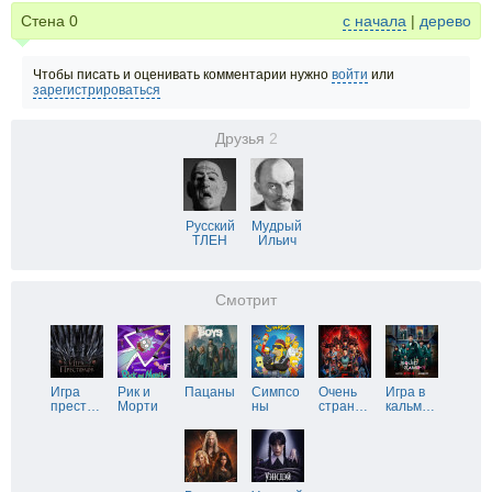
Стена
0
с начала
|
дерево
Чтобы писать и оценивать комментарии нужно
войти
или
зарегистрироваться
Друзья
2
Русский
Мудрый
ТЛЕН
Ильич
Смотрит
Игра
Рик и
Пацаны
Симпсо
Очень
Игра в
прест
…
Морти
ны
стран
…
кальм
…