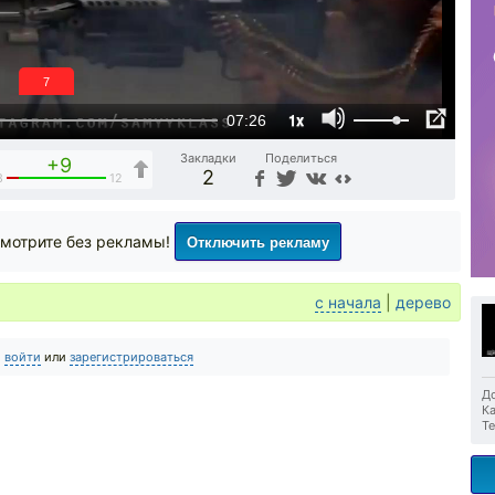
6
1x
07:26
Закладки
Поделиться
+9
2
3
12
Отключить рекламу
мотрите без рекламы!
с начала
|
дерево
о
войти
или
зарегистрироваться
До
Ка
Те