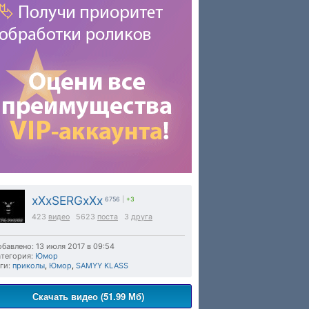
xXxSERGxXx
6756
|
+3
423
видео
5623
поста
3
друга
бавлено: 13 июля 2017 в 09:54
тегория:
Юмор
ги:
приколы
,
Юмор
,
SAMYY KLASS
Скачать видео (51.99 Мб)