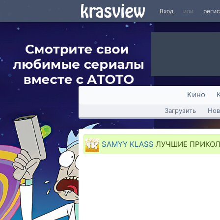
Вход
или
реги
Кино
Загрузить
Нов
SAMYY KLASS
ЛУЧШИЕ ПРИКОЛЫ