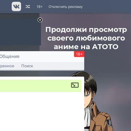
18+
Отключить рекламу
18+
Общение
тренное
Поиск