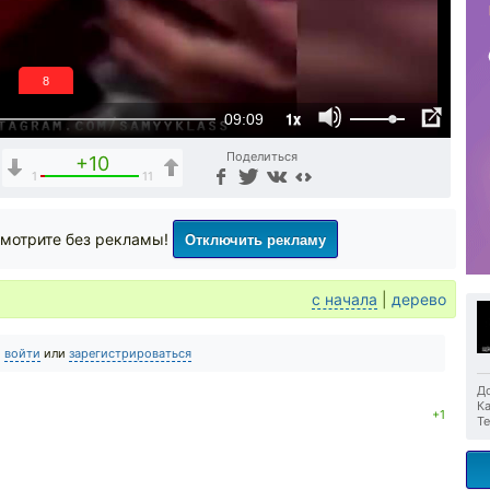
7
1x
09:09
Поделиться
+10
1
11
Отключить рекламу
мотрите без рекламы!
с начала
|
дерево
о
войти
или
зарегистрироваться
До
Ка
+1
Те