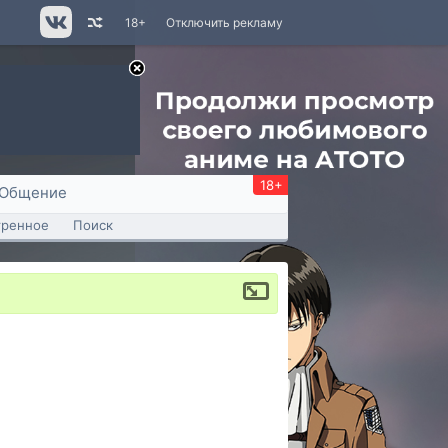
18+
Отключить рекламу
18+
Общение
тренное
Поиск