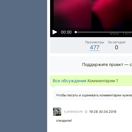
00:00
Просмотры
За сегодня
477
0
Поддержите проект — с
Все обсуждения.
Комментарии
1
Чтобы писать и оценивать комментарии нужн
1_25555279
19:28 30.04.2019
○
спиздили!