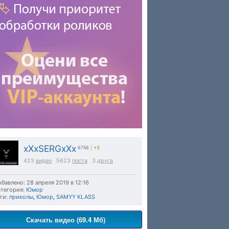
xXxSERGxXx
6756
|
+3
423
видео
5623
поста
3
друга
бавлено: 28 апреля 2019 в 12:16
тегория:
Юмор
ги:
приколы
,
Юмор
,
SAMYY KLASS
Скачать видео (69.4 Мб)