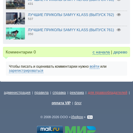
431
ЛУЧШИЕ ПРИКОЛЫ SAMYY KLASS (ВЫПУСК 762)
537
ЛУЧШИЕ ПРИКОЛЫ SAMYY KLASS (ВЫПУСК 761)
350
Комментарии
0
с начала
|
дерево
Чтобы писать и оценивать комментарии нужно
войти
или
зарегистрироваться
администрация
правила
справка
реклама
для правообладателей
|
|
|
|
|
оплата VIP
блог
|
Инфон
© 2008-2026 ООО «
»