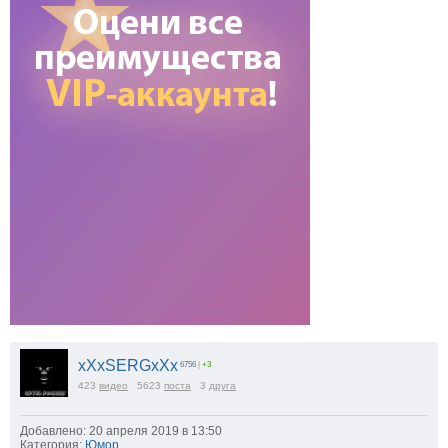
xXxSERGxXx
6756
|
+3
423
видео
5623
поста
3
друга
Добавлено: 20 апреля 2019 в 13:50
Категория:
Юмор