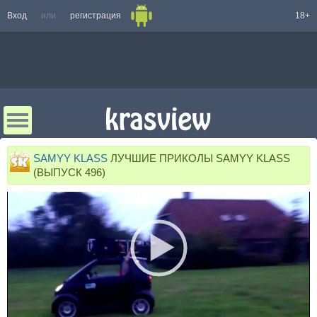
Вход
или
регистрация
18+
SAMYY KLASS
ЛУЧШИЕ ПРИКОЛЫ SAMYY KLASS
(ВЫПУСК 496)