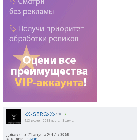
xXxSERGxXx
6756
|
+3
423
видео
5623
поста
3
друга
Добавлено: 21 августа 2017 в 03:59
Категория:
Юмор