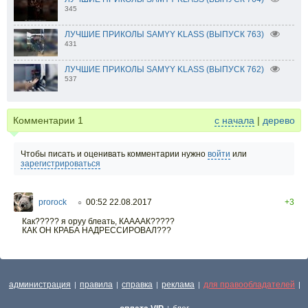
345
ЛУЧШИЕ ПРИКОЛЫ SAMYY KLASS (ВЫПУСК 763)
431
ЛУЧШИЕ ПРИКОЛЫ SAMYY KLASS (ВЫПУСК 762)
537
Комментарии
1
с начала
|
дерево
Чтобы писать и оценивать комментарии нужно
войти
или
зарегистрироваться
prorock
00:52 22.08.2017
+3
○
Как????? я оруу блеать, КААААК?????
КАК ОН КРАБА НАДРЕССИРОВАЛ???
администрация
правила
справка
реклама
для правообладателей
|
|
|
|
|