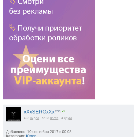
xXxSERGxXx
6756
|
+3
423
видео
5623
поста
3
друга
Добавлено: 10 сентября 2017 в 00:08
Категория:
Юмор