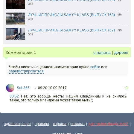
345
ЛУЧШИЕ ПРИКОЛЫ SAMYY KLASS (ВЫПУСК 763)
431
ЛУЧШИЕ ПРИКОЛЫ SAMYY KLASS (ВЫПУСК 762)
537
Комментарии
1
с начала
|
дерево
Чтобы писать и оценивать комментарии нужно
войти
или
зарегистрироваться
Sol-365
09:20 10.09.2017
+1
○
00:52
Нет, это вообще жесть! Нашим блондинкам и не снилось
такое, это только в пендосии может такое быть :)
администрация
правила
справка
реклама
для правообладателей
|
|
|
|
|