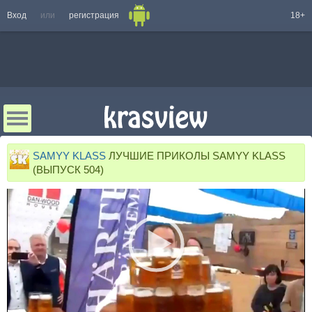
Вход
или
регистрация
18+
SAMYY KLASS
ЛУЧШИЕ ПРИКОЛЫ SAMYY KLASS
(ВЫПУСК 504)