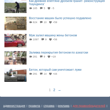
Как древние египтяне дробили гранит- реконструкция
'паундинга'
165
5
−5
03:59
Восстание машин было успешно подавлено
624
10
+59
02:27
Муж залил машину жены бетоном
1097
9
+56
04:27
Заливка перекрытия бетоном по азиатски
281
9
+19
05:15
Бетон, который сам уничтожает лужи
291
14
+44
02:22
1
2
→
администрация
правила
справка
реклама
для правообладателей
|
|
|
|
|