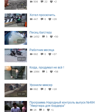
506
22
+2
00:13
Хотел проскочить.
447
6
+28
00:50
Песец багстеру
1452
5
+50
00:20
Работник месяца
692
0
+37
00:14
Когда, продумал не всё !
1084
1
+58
00:18
Уронили миксер
692
2
+18
00:18
Программа Народный контроль выпуск №484
"Увертюра для бордюра"
16
0
+1
07:12