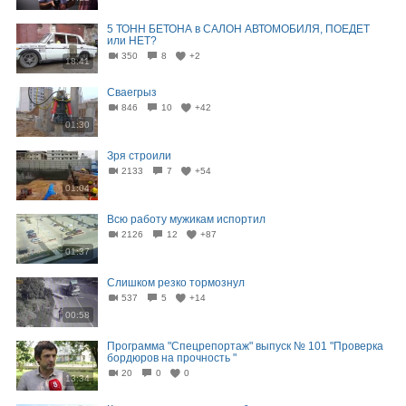
5 ТОНН БЕТОНА в САЛОН АВТОМОБИЛЯ, ПОЕДЕТ
или НЕТ?
350
8
+2
18:41
Сваегрыз
846
10
+42
01:30
Зря строили
2133
7
+54
01:04
Всю работу мужикам испортил
2126
12
+87
01:37
Слишком резко тормознул
537
5
+14
00:58
Программа "Спецрепортаж" выпуск № 101 "Проверка
бордюров на прочность "
20
0
0
13:34