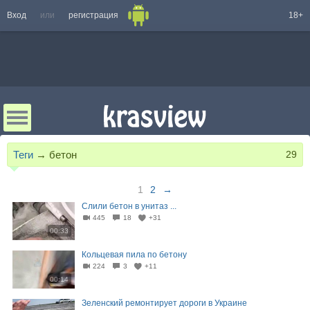
Вход
или
регистрация
18+
Теги
→
бетон
29
1
2
→
Слили бетон в унитаз ...
445
18
+31
00:33
Кольцевая пила по бетону
224
3
+11
00:14
Зеленский ремонтирует дороги в Украине