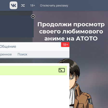
18+
Отключить рекламу
18+
Общение
тренное
Поиск