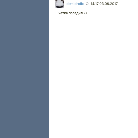
demidrolix
14:17 03.06.2017
○
четка посадил =)