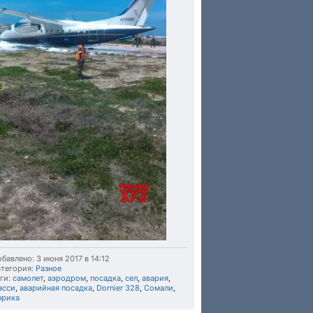
бавлено: 3 июня 2017 в 14:12
тегория:
Разное
ги:
самолет
,
аэродром
,
посадка
,
сел
,
авария
,
асси
,
аварийная посадка
,
Dornier 328
,
Сомали
,
фрика