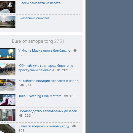
Шасси самолета на взлете
Внезапный самолет
Еще от автора torq
2751
У Илона Маска опять бомбануло
829
Юбилей: уже год народ борется с
преступным режимом
209
Китайская полиция стреляет в народ
841
Tulia - Nothing Else Matters
110
Производство тепловозных дизелей
233
Завезли подарки к новому году
625