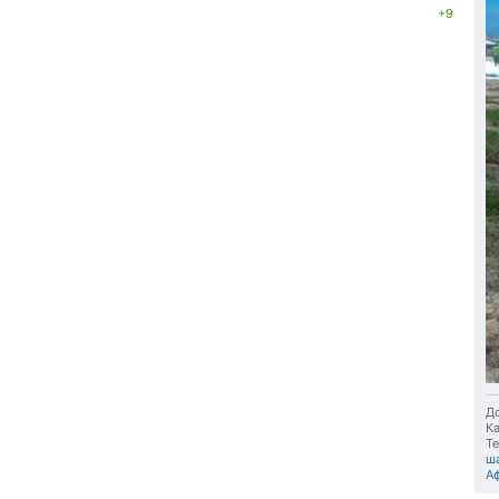
+9
До
Ка
Те
ш
А