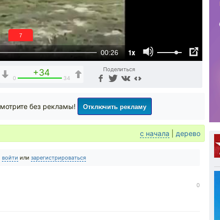
6
1x
00:26
Поделиться
+34
0
34
Отключить рекламу
мотрите без рекламы!
с начала
|
дерево
о
войти
или
зарегистрироваться
0