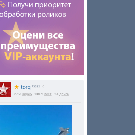
★
torq
73282
| 0
2751
видео
10871
пост
24
друга