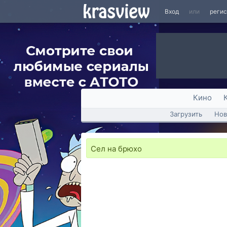
Вход
или
реги
Кино
Загрузить
Нов
Сел на брюхо