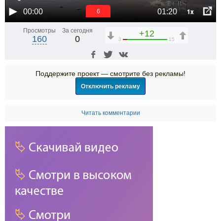
1x
00:00
01:20
6
Просмотры
За сегодня
+12
160
0
3
15
Поддержите проект — смотрите без рекламы!
Отключить рекламу
Читать комментарии