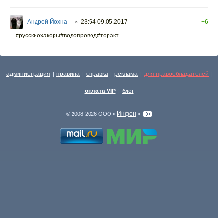
Андрей Йохна
23:54 09.05.2017
+6
○
#русскиехакеры#водопровод#теракт
администрация
правила
справка
реклама
для правообладателей
|
|
|
|
|
оплата VIP
блог
|
Инфон
© 2008-2026 ООО «
»