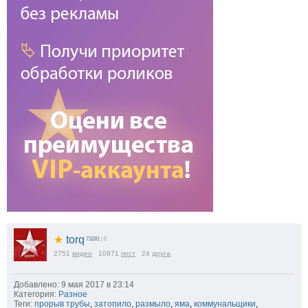
★
torq
73281
| 0
2751
видео
10871
пост
24
друга
Добавлено: 9 мая 2017 в 23:14
Категория:
Разное
Теги:
прорыв трубы
,
затопило
,
размыло
,
яма
,
коммунальщики
,