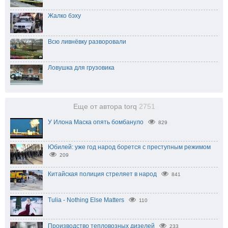
Жалко бэху
Всю ливнёвку разворовали
Ловушка для грузовика
Еще от автора torq
2751
У Илона Маска опять бомбануло
829
Юбилей: уже год народ борется с преступным режимом
209
Китайская полиция стреляет в народ
841
Tulia - Nothing Else Matters
110
Производство тепловозных дизелей
233