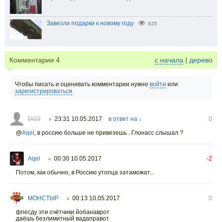
Завезли подарки к новому году
625
Комментарии
4
с начала
|
дерево
Чтобы писать и оценивать комментарии нужно
войти
или
зарегистрироваться
Di22
23:31 10.05.2017
в ответ на ↓
0
○
@
Aqel
,
в россию больше не привезешь . Глонасс слышал ?
Aqel
00:30 10.05.2017
-2
○
Потом, как обычно, в Россию утопца затаможат...
MOHCTbIP
00:13 10.05.2017
0
○
фпесду эти счётчики йобанаврот
даёшь безлимитный вадаправот