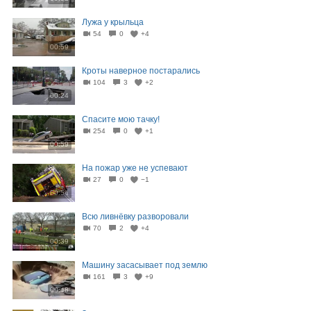
Лужа у крыльца
54
0
+4
00:59
Кроты наверное постарались
104
3
+2
00:24
Спасите мою тачку!
254
0
+1
00:59
На пожар уже не успевают
27
0
−1
00:54
Всю ливнёвку разворовали
70
2
+4
00:39
Машину засасывает под землю
161
3
+9
00:48