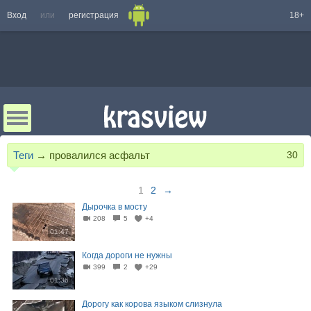
Вход
или
регистрация
18+
Теги
→
провалился асфальт
30
1
2
→
Дырочка в мосту
208
5
+4
01:47
Когда дороги не нужны
399
2
+29
01:36
Дорогу как корова языком слизнула