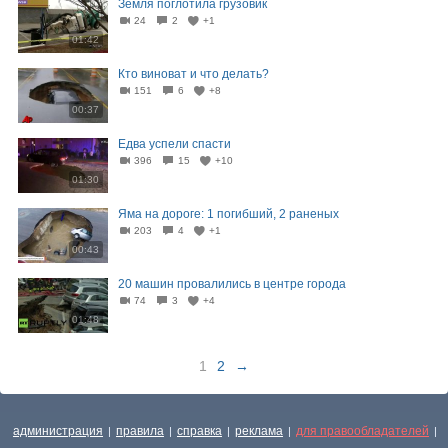
Земля поглотила грузовик
24
2
+1
01:42
Кто виноват и что делать?
151
6
+8
00:37
Едва успели спасти
396
15
+10
01:30
Яма на дороге: 1 погибший, 2 раненых
203
4
+1
00:43
20 машин провалились в центре города
74
3
+4
01:48
1
2
→
администрация
правила
справка
реклама
для правообладателей
|
|
|
|
|