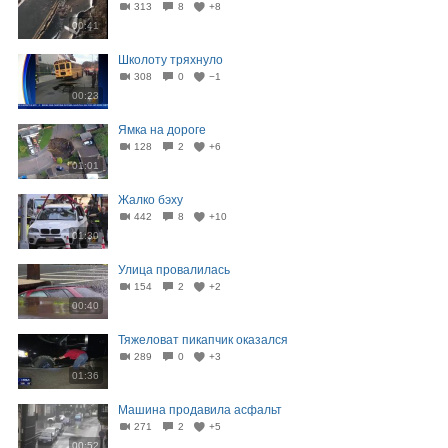
313
8
+8
00:41
Школоту тряхнуло
308
0
−1
00:23
Ямка на дороге
128
2
+6
01:01
Жалко бэху
442
8
+10
01:30
Улица провалилась
154
2
+2
00:40
Тяжеловат пикапчик оказался
289
0
+3
01:36
Машина продавила асфальт
271
2
+5
00:52