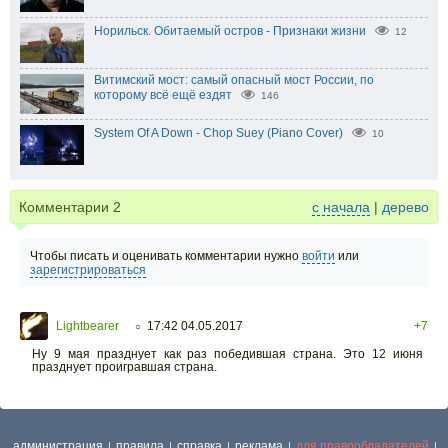
Норильск. Обитаемый остров - Признаки жизни
12
Витимский мост: самый опасный мост России, по
которому всё ещё ездят
146
System Of A Down - Chop Suey (Piano Cover)
10
Комментарии
2
с начала
|
дерево
Чтобы писать и оценивать комментарии нужно
войти
или
зарегистрироваться
Lightbearer
17:42 04.05.2017
+7
○
Ну 9 мая празднует как раз победившая страна. Это 12 июня
празднует проигравшая страна.
администрация
правила
справка
реклама
для правообладателей
|
|
|
|
|