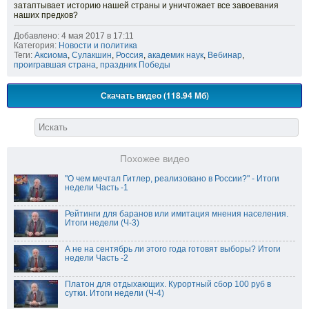
затаптывает историю нашей страны и уничтожает все завоевания
наших предков?
Добавлено: 4 мая 2017 в 17:11
Категория:
Новости и политика
Теги:
Аксиома
,
Сулакшин
,
Россия
,
академик наук
,
Вебинар
,
проигравшая страна
,
праздник Победы
Скачать видео (118.94 Мб)
Похожее видео
"О чем мечтал Гитлер, реализовано в России?" - Итоги
недели Часть -1
Рейтинги для баранов или имитация мнения населения.
Итоги недели (Ч-3)
А не на сентябрь ли этого года готовят выборы? Итоги
недели Часть -2
Платон для отдыхающих. Курортный сбор 100 руб в
сутки. Итоги недели (Ч-4)