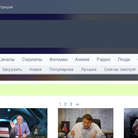
страция
Каналы
Сериалы
Фильмы
Аниме
Радио
Люди
Загрузить
Новое
Популярное
Лучшее
Сейчас смотрят
1
2
3
→
13:26
09:10