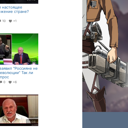
и настоящее
ожение стране?
10
+1
15:39
заявил "Россияне не
революции" Так ли
Опрос
0
+6
08:08