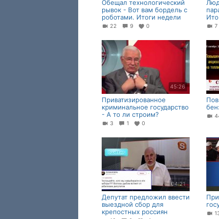
Обещал технологический
Люд
рывок - Вот вам бордель с
пар
роботами. Итоги недели
Ито
22
9
0
45:26
Приватизированное
Пов
криминальное государство
бен
- А то ли строим?
3
1
0
04:21
Депутат предложил ввести
При
выездной сбор для
гос
крепостных россиян