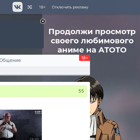
18+
Отключить рекламу
18+
Общение
55
28:45