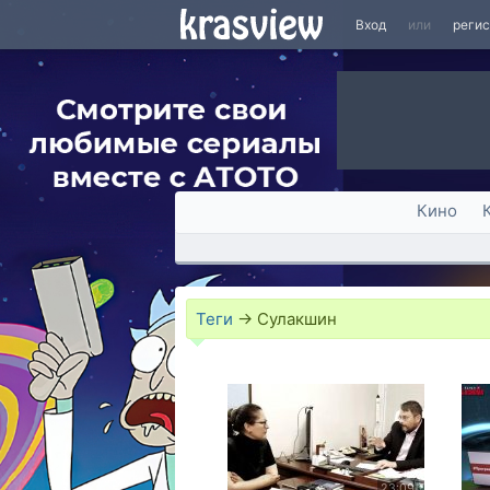
Вход
или
реги
Кино
Теги
→
Сулакшин
23:09