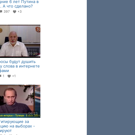
ние 6 лет Путина в
. А что сделано?
397
+3
05:39
осы будут душить
у слова в интернете
фами
1
+1
06:23
гитирующие за
цию на выборах -
кируют