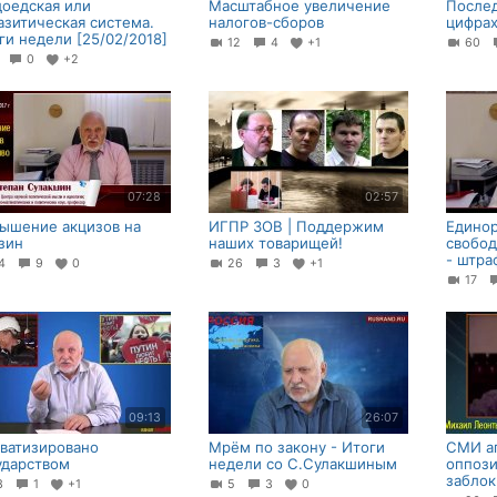
оедская или
Масштабное увеличение
Послед
азитическая система.
налогов-сборов
цифрах
ги недели [25/02/2018]
12
4
+1
60
7
0
+2
07:28
02:57
ышение акцизов на
ИГПР ЗОВ | Поддержим
Единор
зин
наших товарищей!
свобод
- штра
44
9
0
26
3
+1
17
09:13
26:07
ватизировано
Мрём по закону - Итоги
СМИ а
ударством
недели со С.Сулакшиным
оппози
забло
13
1
+1
5
3
0