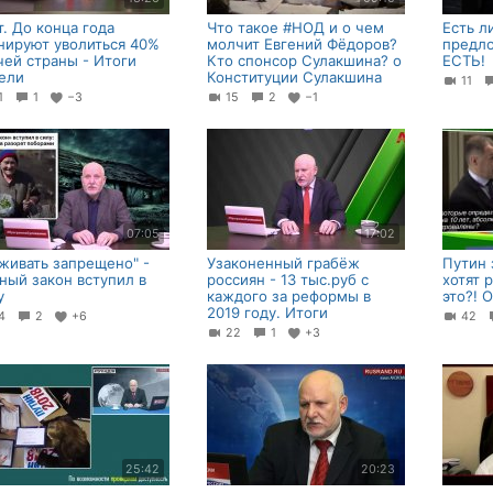
т. До конца года
Что такое #НОД и о чем
Есть л
нируют уволиться 40%
молчит Евгений Фёдоров?
предл
чей страны - Итоги
Кто спонсор Сулакшина? о
ЕСТЬ!
ели
Конституции Сулакшина
11
21
1
−3
15
2
−1
07:05
17:02
живать запрещено" -
Узаконенный грабёж
Путин 
ный закон вступил в
россиян - 13 тыс.руб с
хотят 
у
каждого за реформы в
это?! 
2019 году. Итоги
54
2
+6
42
22
1
+3
25:42
20:23