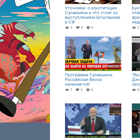
Уточняем: о конституции
Бун
Сулакшина и что стоит за
пла
выступлением Штыгашева
вра
в СФ
нед
3
0
0
46:20
Программа Сулакшина.
"Вы
Российская Весна
Дач
начинается!
сил
7
5
0
18:19