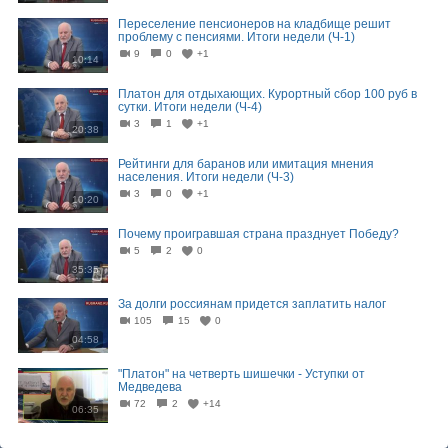
Переселение пенсионеров на кладбище решит
проблему с пенсиями. Итоги недели (Ч-1)
9
0
+1
10:14
Платон для отдыхающих. Курортный сбор 100 руб в
сутки. Итоги недели (Ч-4)
3
1
+1
20:38
Рейтинги для баранов или имитация мнения
населения. Итоги недели (Ч-3)
3
0
+1
10:20
Почему проигравшая страна празднует Победу?
5
2
0
35:35
За долги россиянам придется заплатить налог
105
15
0
04:58
"Платон" на четверть шишечки - Уступки от
Медведева
72
2
+14
06:35