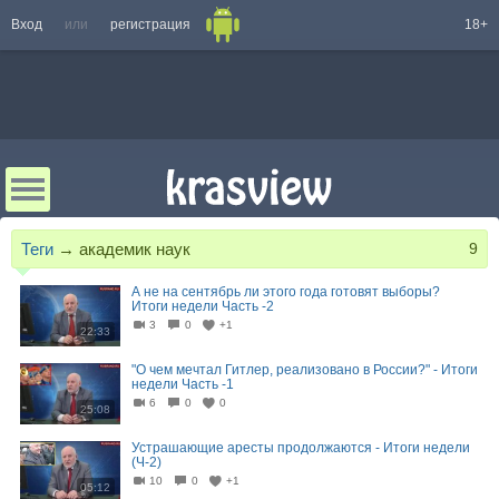
Вход
или
регистрация
18+
Теги
→
академик наук
9
А не на сентябрь ли этого года готовят выборы?
Итоги недели Часть -2
3
0
+1
22:33
"О чем мечтал Гитлер, реализовано в России?" - Итоги
недели Часть -1
6
0
0
25:08
Устрашающие аресты продолжаются - Итоги недели
(Ч-2)
10
0
+1
05:12